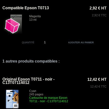
Compatible Epson T0713
2,92 € HT
2,92 € TTC
Magenta
13 ml
QUANTITÉ
1 autres produits compatibles :
Original Epson T0711 - noir -
12,42 € HT
C13T07114012
12,42 € TTC
Cyan
245 pages
Cartouche de marque Epson
T0711 - noir - C13T07114012