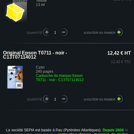
Yellow
13 ml
QUANTITÉ
Original Epson T0711 - noir -
12,42 € HT
C13T07114012
12,42 € TTC
Cyan
245 pages
Cartouche de marque Epson
T0711 - noir - C13T07114012
QUANTITÉ
La société SEPIA est basée à Pau (Pyrénées Atlantiques).
Depuis 2004
le