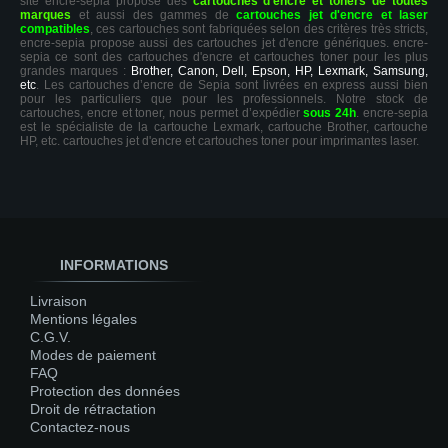
site encre-sepia propose des
cartouches d'encre et toners de toutes
marques
et aussi des gammes de
cartouches jet d'encre et laser
compatibles
, ces cartouches sont fabriquées selon des critères très stricts,
encre-sepia propose aussi des cartouches jet d'encre génériques. encre-
sepia ce sont des cartouches d'encre et cartouches toner pour les plus
grandes marques :
Brother, Canon, Dell, Epson, HP, Lexmark, Samsung,
etc
. Les cartouches d’encre de Sepia sont livrées en express aussi bien
pour les particuliers que pour les professionnels. Notre stock de
cartouches, encre et toner, nous permet d’expédier
sous 24h
. encre-sepia
est le spécialiste de la cartouche Lexmark, cartouche Brother, cartouche
HP, etc. cartouches jet d'encre et cartouches toner pour imprimantes laser.
INFORMATIONS
Livraison
Mentions légales
C.G.V.
Modes de paiement
FAQ
Protection des données
Droit de rétractation
Contactez-nous