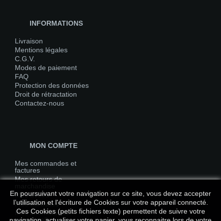
INFORMATIONS
Livraison
Mentions légales
C.G.V.
Modes de paiement
FAQ
Protection des données
Droit de rétractation
Contactez-nous
MON COMPTE
Mes commandes et
factures
Mes retours de
marchandise
En poursuivant votre navigation sur ce site, vous devez accepter
Mes avoirs
l’utilisation et l'écriture de Cookies sur votre appareil connecté.
Mes adresses
Ces Cookies (petits fichiers texte) permettent de suivre votre
Mes informations
personnelles
navigation, actualiser votre panier, vous reconnaitre lors de votre