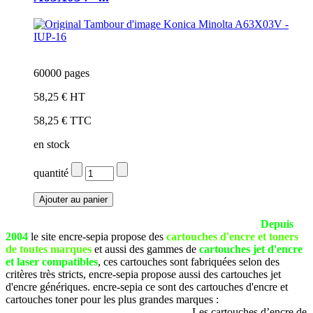
60000 pages
58,25 € HT
58,25 € TTC
en stock
quantité
La société SEPIA est basée à Pau (Pyrénées Atlantiques).
Depuis
2004
le site encre-sepia propose des
cartouches d'encre et toners
de toutes marques
et aussi des gammes de
cartouches jet d'encre
et laser compatibles
, ces cartouches sont fabriquées selon des
critères très stricts, encre-sepia propose aussi des cartouches jet
d'encre génériques. encre-sepia ce sont des cartouches d'encre et
cartouches toner pour les plus grandes marques :
Brother, Canon,
Dell, Epson, HP, Lexmark, Samsung, etc
. Les cartouches d’encre de