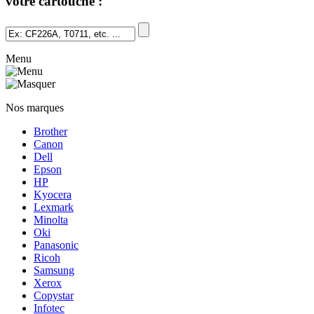
votre cartouche :
Menu
Nos marques
Brother
Canon
Dell
Epson
HP
Kyocera
Lexmark
Minolta
Oki
Panasonic
Ricoh
Samsung
Xerox
Copystar
Infotec