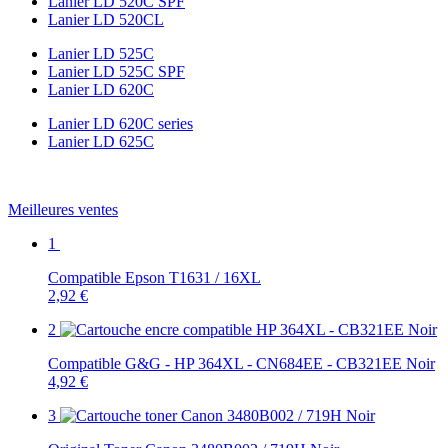
Lanier LD 520C SPF
Lanier LD 520CL
Lanier LD 525C
Lanier LD 525C SPF
Lanier LD 620C
Lanier LD 620C series
Lanier LD 625C
Meilleures ventes
1
Compatible Epson T1631 / 16XL
2,92 €
2
Compatible G&G - HP 364XL - CN684EE - CB321EE Noir
4,92 €
3