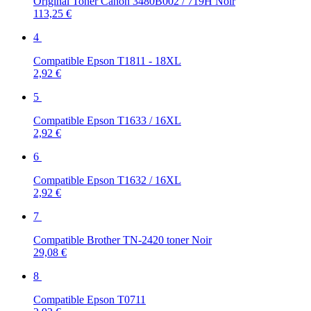
Original Toner Canon 3480B002 / 719H Noir
113,25 €
4
Compatible Epson T1811 - 18XL
2,92 €
5
Compatible Epson T1633 / 16XL
2,92 €
6
Compatible Epson T1632 / 16XL
2,92 €
7
Compatible Brother TN-2420 toner Noir
29,08 €
8
Compatible Epson T0711