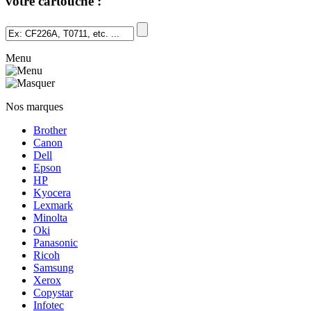
votre cartouche :
Menu
Nos marques
Brother
Canon
Dell
Epson
HP
Kyocera
Lexmark
Minolta
Oki
Panasonic
Ricoh
Samsung
Xerox
Copystar
Infotec