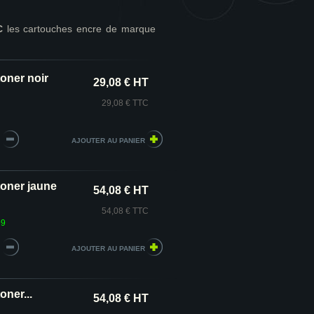
C
les cartouches encre de marque
oner noir
29,08 € HT
29,08 € TTC
toner jaune
54,08 € HT
54,08 € TTC
99
ner...
54,08 € HT