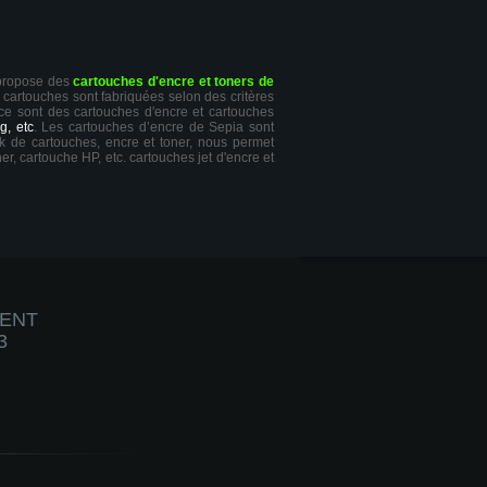
 propose des
cartouches d'encre et toners de
s cartouches sont fabriquées selon des critères
 ce sont des cartouches d'encre et cartouches
g, etc
. Les cartouches d’encre de Sepia sont
ck de cartouches, encre et toner, nous permet
er, cartouche HP, etc. cartouches jet d'encre et
IENT
3