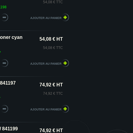
54,08 € TTC
1198
toner cyan
54,08 € HT
54,08 € TTC
7
 841197
74,92 € HT
74,92 € TTC
7
/ 841199
74,92 € HT