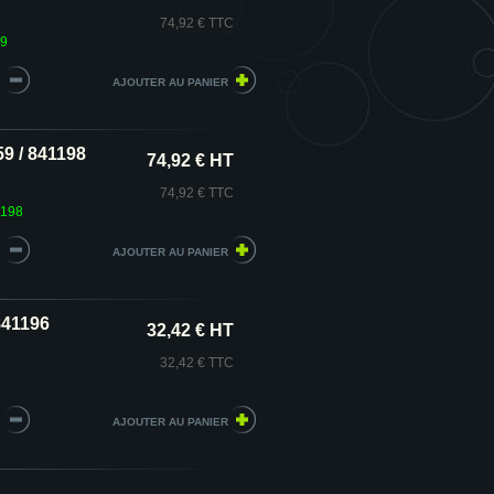
74,92 € TTC
99
9 / 841198
74,92 € HT
74,92 € TTC
1198
841196
32,42 € HT
32,42 € TTC