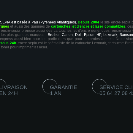
 SEPIA est basée à Pau (Pyrénées Atlantiques).
Depuis 2004
le site encre-sepia
rques
et aussi des gammes de
cartouches jet d'encre et laser compatibles
, ce
ts, encre-sepia propose aussi des cartouches jet d'encre génériques. encre-sepia
 les plus grandes marques :
Brother, Canon, Dell, Epson, HP, Lexmark, Samsun
 express aussi bien pour les particuliers que pour les professionnels. Notre sto
r
sous 24h
. encre-sepia est le spécialiste de la cartouche Lexmark, cartouche Broth
 toner pour imprimantes laser.
LIVRAISON
GARANTIE
SERVICE CL
EN 24H
1 AN
05 64 27 08 4