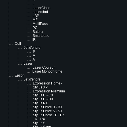
K
L
LaserClass
Lasershot
LBP
MF
MultiPass
PC
Satera
Smartbase
IR
Dell
Jet d'encre
P
V
A
Laser
Laser Couleur
Laser Monochrome
Epson
Jet d'encre
Expression Home -
Stylus XP
Expression Premium
Stylus C - CX
Stylus D - DX
Stylus NX
Stylus Office B - BX
Stylus Office S - SX
Stylus Photo - P - PX
- R - RX
Stylus S