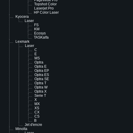
PageWide Pro
Topshot Color
Laserjet Pro
HP Color Laser
Kyocera
Laser
FS
KM
Ecosys
TASKalfa
Lexmark
Laser
C
E
MS
Optra
Optra E
Optra EP
Optra ES
Optra SE
Optra T
Optra W
Optra X
Serie T
X
MX
XS
CX
CS
B
Jet d'encre
Minolta