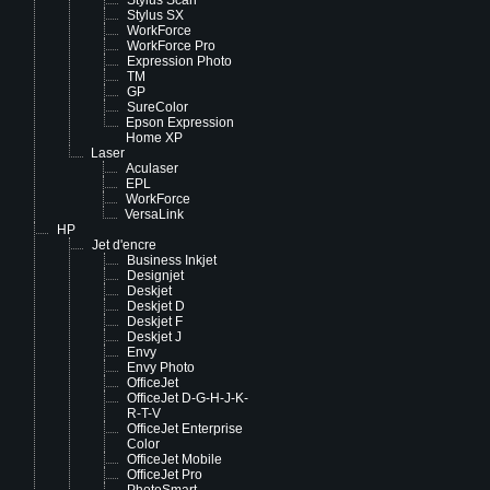
Stylus Scan
Stylus SX
WorkForce
WorkForce Pro
Expression Photo
TM
GP
SureColor
Epson Expression
Home XP
Laser
Aculaser
EPL
WorkForce
VersaLink
HP
Jet d'encre
Business Inkjet
Designjet
Deskjet
Deskjet D
Deskjet F
Deskjet J
Envy
Envy Photo
OfficeJet
OfficeJet D-G-H-J-K-
R-T-V
OfficeJet Enterprise
Color
OfficeJet Mobile
OfficeJet Pro