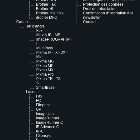
Brother DCP
haut de gamme Sepia Optima
Brother Fax
Protection des données
Brother HL
Droit de rétractation
Brother Intellifax
Confirmation d'inscription à la
Brother MFC
newsletter
Canon
Contact
Jet d'encre
Fax
Maxify IB - MB
ImagePROGRAF IPF
I
MultiPass
Pixma IP - IX - JX -
Mini
Pixma MG
Pixma MP
Pixma MX
Pixma Pro
Pixma TR - TS
S
SmartBase
Laser
Fax
FC
Fileprint
GP
Imageclass
ImageRunner
ImageRunner C
IR Advance C
IR-C
I-Sensys