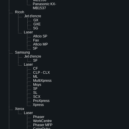
MB1530
Panasonic KX-
MB1537
Ricoh
Jet d'encre
GX
GXE
SG
Laser
Aficio SP
Fax
Aficio MP
SP
Samsung
Jet d'encre
SF
Laser
CF
CLP - CLX
ML
MultiXpress
Msys
SF
SL
SCX
ProXpress
Xpress
Xerox
Laser
Phaser
WorkCentre
Phaser MFP