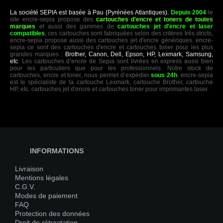
La société SEPIA est basée à Pau (Pyrénées Atlantiques).
Depuis 2004
le
site encre-sepia propose des
cartouches d'encre et toners de toutes
marques
et aussi des gammes de
cartouches jet d'encre et laser
compatibles
, ces cartouches sont fabriquées selon des critères très stricts,
encre-sepia propose aussi des cartouches jet d'encre génériques. encre-
sepia ce sont des cartouches d'encre et cartouches toner pour les plus
grandes marques :
Brother, Canon, Dell, Epson, HP, Lexmark, Samsung,
etc
. Les cartouches d’encre de Sepia sont livrées en express aussi bien
pour les particuliers que pour les professionnels. Notre stock de
cartouches, encre et toner, nous permet d’expédier
sous 24h
. encre-sepia
est le spécialiste de la cartouche Lexmark, cartouche Brother, cartouche
HP, etc. cartouches jet d'encre et cartouches toner pour imprimantes laser.
INFORMATIONS
Livraison
Mentions légales
C.G.V.
Modes de paiement
FAQ
Protection des données
Droit de rétractation