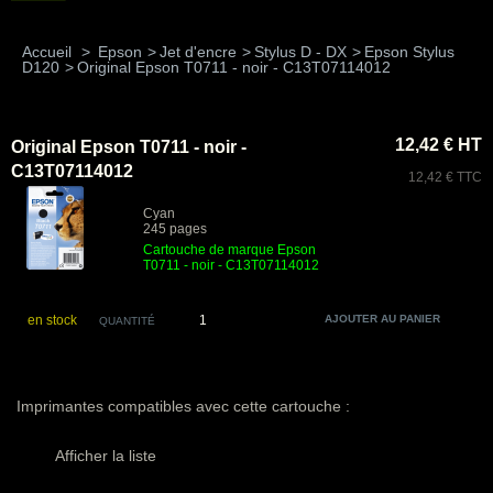
Accueil
>
Epson
>
Jet d'encre
>
Stylus D - DX
>
Epson Stylus
D120
>
Original Epson T0711 - noir - C13T07114012
12,42 € HT
Original Epson T0711 - noir -
C13T07114012
12,42 € TTC
Cyan
245 pages
Cartouche de marque Epson
T0711 - noir - C13T07114012
en stock
QUANTITÉ
Imprimantes compatibles avec cette cartouche :
Afficher la liste