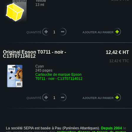
Yellow
13 ml
QUANTITÉ
Original Epson T0711 - noir -
12,42 € HT
C13T07114012
12,42 € TTC
Cyan
245 pages
Cartouche de marque Epson
T0711 - noir - C13T07114012
QUANTITÉ
La société SEPIA est basée à Pau (Pyrénées Atlantiques).
Depuis 2004
le