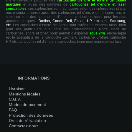
site encre-sepia propose des
cartouches d'encre et toners de toutes
marques
et aussi des gammes de
cartouches jet d'encre et laser
compatibles
, ces cartouches sont fabriquées selon des critères très stricts,
encre-sepia propose aussi des cartouches jet d'encre génériques. encre-
sepia ce sont des cartouches d'encre et cartouches toner pour les plus
grandes marques :
Brother, Canon, Dell, Epson, HP, Lexmark, Samsung,
etc
. Les cartouches d’encre de Sepia sont livrées en express aussi bien
pour les particuliers que pour les professionnels. Notre stock de
cartouches, encre et toner, nous permet d’expédier
sous 24h
. encre-sepia
est le spécialiste de la cartouche Lexmark, cartouche Brother, cartouche
HP, etc. cartouches jet d'encre et cartouches toner pour imprimantes laser.
INFORMATIONS
Livraison
Mentions légales
C.G.V.
Modes de paiement
FAQ
Protection des données
Droit de rétractation
Contactez-nous