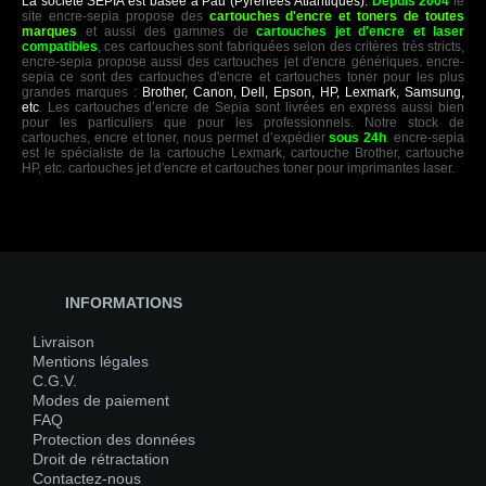
La société SEPIA est basée à Pau (Pyrénées Atlantiques).
Depuis 2004
le
site encre-sepia propose des
cartouches d'encre et toners de toutes
marques
et aussi des gammes de
cartouches jet d'encre et laser
compatibles
, ces cartouches sont fabriquées selon des critères très stricts,
encre-sepia propose aussi des cartouches jet d'encre génériques. encre-
sepia ce sont des cartouches d'encre et cartouches toner pour les plus
grandes marques :
Brother, Canon, Dell, Epson, HP, Lexmark, Samsung,
etc
. Les cartouches d’encre de Sepia sont livrées en express aussi bien
pour les particuliers que pour les professionnels. Notre stock de
cartouches, encre et toner, nous permet d’expédier
sous 24h
. encre-sepia
est le spécialiste de la cartouche Lexmark, cartouche Brother, cartouche
HP, etc. cartouches jet d'encre et cartouches toner pour imprimantes laser.
INFORMATIONS
Livraison
Mentions légales
C.G.V.
Modes de paiement
FAQ
Protection des données
Droit de rétractation
Contactez-nous