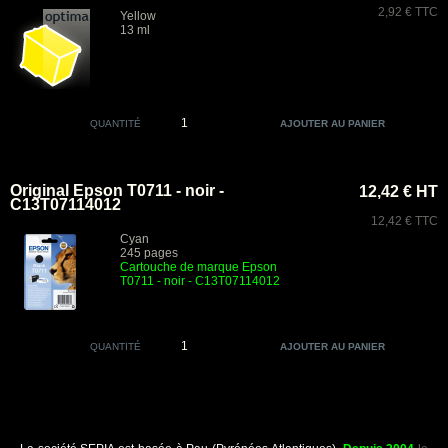
2,92 € TTC
Yellow
13 ml
QUANTITÉ
Original Epson T0711 - noir -
12,42 € HT
C13T07114012
12,42 € TTC
Cyan
245 pages
Cartouche de marque Epson
T0711 - noir - C13T07114012
QUANTITÉ