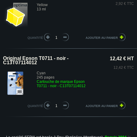
2,92 € TTC
Yellow
13 ml
QUANTITÉ
Original Epson T0711 - noir -
12,42 € HT
C13T07114012
12,42 € TTC
Cyan
245 pages
Cartouche de marque Epson
T0711 - noir - C13T07114012
QUANTITÉ