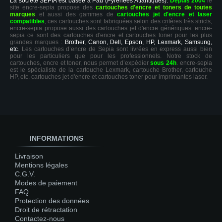
La société SEPIA est basée à Pau (Pyrénées Atlantiques).
Depuis 2004
le
site encre-sepia propose des
cartouches d'encre et toners de toutes
marques
et aussi des gammes de
cartouches jet d'encre et laser
compatibles
, ces cartouches sont fabriquées selon des critères très stricts,
encre-sepia propose aussi des cartouches jet d'encre génériques. encre-
sepia ce sont des cartouches d'encre et cartouches toner pour les plus
grandes marques :
Brother, Canon, Dell, Epson, HP, Lexmark, Samsung,
etc
. Les cartouches d’encre de Sepia sont livrées en express aussi bien
pour les particuliers que pour les professionnels. Notre stock de
cartouches, encre et toner, nous permet d’expédier
sous 24h
. encre-sepia
est le spécialiste de la cartouche Lexmark, cartouche Brother, cartouche
HP, etc. cartouches jet d'encre et cartouches toner pour imprimantes laser.
INFORMATIONS
Livraison
Mentions légales
C.G.V.
Modes de paiement
FAQ
Protection des données
Droit de rétractation
Contactez-nous