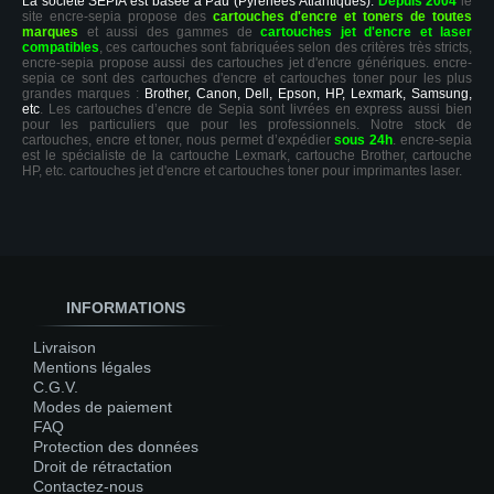
La société SEPIA est basée à Pau (Pyrénées Atlantiques).
Depuis 2004
le
site encre-sepia propose des
cartouches d'encre et toners de toutes
marques
et aussi des gammes de
cartouches jet d'encre et laser
compatibles
, ces cartouches sont fabriquées selon des critères très stricts,
encre-sepia propose aussi des cartouches jet d'encre génériques. encre-
sepia ce sont des cartouches d'encre et cartouches toner pour les plus
grandes marques :
Brother, Canon, Dell, Epson, HP, Lexmark, Samsung,
etc
. Les cartouches d’encre de Sepia sont livrées en express aussi bien
pour les particuliers que pour les professionnels. Notre stock de
cartouches, encre et toner, nous permet d’expédier
sous 24h
. encre-sepia
est le spécialiste de la cartouche Lexmark, cartouche Brother, cartouche
HP, etc. cartouches jet d'encre et cartouches toner pour imprimantes laser.
INFORMATIONS
Livraison
Mentions légales
C.G.V.
Modes de paiement
FAQ
Protection des données
Droit de rétractation
Contactez-nous