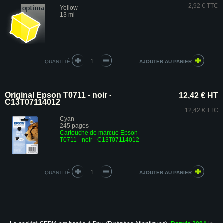
2,92 € TTC
Yellow
13 ml
QUANTITÉ
Original Epson T0711 - noir -
12,42 € HT
C13T07114012
12,42 € TTC
Cyan
245 pages
Cartouche de marque Epson
T0711 - noir - C13T07114012
QUANTITÉ