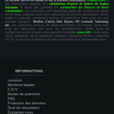
La société SEPIA est basée à Pau (Pyrénées Atlantiques).
Depuis 2004
le
site encre-sepia propose des
cartouches d'encre et toners de toutes
marques
et aussi des gammes de
cartouches jet d'encre et laser
compatibles
, ces cartouches sont fabriquées selon des critères très stricts,
encre-sepia propose aussi des cartouches jet d'encre génériques. encre-
sepia ce sont des cartouches d'encre et cartouches toner pour les plus
grandes marques :
Brother, Canon, Dell, Epson, HP, Lexmark, Samsung,
etc
. Les cartouches d’encre de Sepia sont livrées en express aussi bien
pour les particuliers que pour les professionnels. Notre stock de
cartouches, encre et toner, nous permet d’expédier
sous 24h
. encre-sepia
est le spécialiste de la cartouche Lexmark, cartouche Brother, cartouche
HP, etc. cartouches jet d'encre et cartouches toner pour imprimantes laser.
INFORMATIONS
Livraison
Mentions légales
C.G.V.
Modes de paiement
FAQ
Protection des données
Droit de rétractation
Contactez-nous