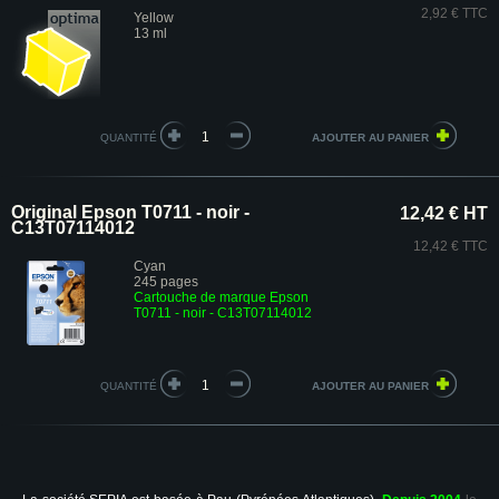
2,92 € TTC
Yellow
13 ml
QUANTITÉ
Original Epson T0711 - noir -
12,42 € HT
C13T07114012
12,42 € TTC
Cyan
245 pages
Cartouche de marque Epson
T0711 - noir - C13T07114012
QUANTITÉ