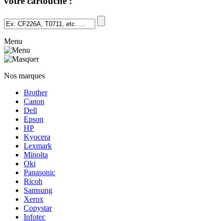
votre cartouche :
Menu
Nos marques
Brother
Canon
Dell
Epson
HP
Kyocera
Lexmark
Minolta
Oki
Panasonic
Ricoh
Samsung
Xerox
Copystar
Infotec