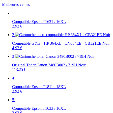
Meilleures ventes
1
Compatible Epson T1631 / 16XL
2,92 €
2
Compatible G&G - HP 364XL - CN684EE - CB321EE Noir
4,92 €
3
Original Toner Canon 3480B002 / 719H Noir
113,25 €
4
Compatible Epson T1811 - 18XL
2,92 €
5
Compatible Epson T1633 / 16XL
2,92 €