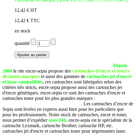
12,42 € HT
12,42 € TTC
en stock
quantité
La société SEPIA est basée à Pau (Pyrénées Atlantiques).
Depuis
2004
le site encre-sepia propose des
cartouches d'encre et toners
de toutes marques
et aussi des gammes de
cartouches jet d'encre
et laser compatibles
, ces cartouches sont fabriquées selon des
critères très stricts, encre-sepia propose aussi des cartouches jet
d'encre génériques. encre-sepia ce sont des cartouches d'encre et
cartouches toner pour les plus grandes marques :
Brother, Canon,
Dell, Epson, HP, Lexmark, Samsung, etc
. Les cartouches d’encre de
Sepia sont livrées en express aussi bien pour les particuliers que
pour les professionnels. Notre stock de cartouches, encre et toner,
nous permet d’expédier
sous 24h
. encre-sepia est le spécialiste de la
cartouche Lexmark, cartouche Brother, cartouche HP, etc.
cartouches jet d'encre et cartouches toner pour imprimantes laser.