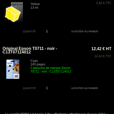
2,92 € TTC
Yellow
13 ml
QUANTITÉ
Original Epson T0711 - noir -
12,42 € HT
C13T07114012
12,42 € TTC
Cyan
245 pages
Cartouche de marque Epson
T0711 - noir - C13T07114012
QUANTITÉ