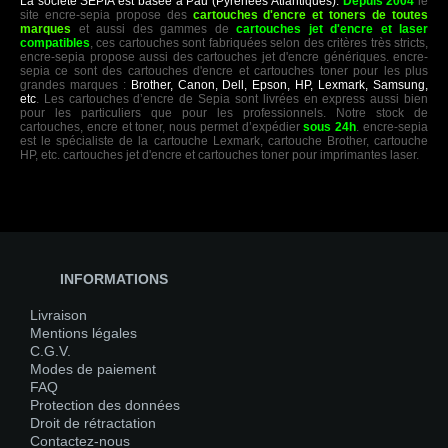
La société SEPIA est basée à Pau (Pyrénées Atlantiques).
Depuis 2004
le
site encre-sepia propose des
cartouches d'encre et toners de toutes
marques
et aussi des gammes de
cartouches jet d'encre et laser
compatibles
, ces cartouches sont fabriquées selon des critères très stricts,
encre-sepia propose aussi des cartouches jet d'encre génériques. encre-
sepia ce sont des cartouches d'encre et cartouches toner pour les plus
grandes marques :
Brother, Canon, Dell, Epson, HP, Lexmark, Samsung,
etc
. Les cartouches d’encre de Sepia sont livrées en express aussi bien
pour les particuliers que pour les professionnels. Notre stock de
cartouches, encre et toner, nous permet d’expédier
sous 24h
. encre-sepia
est le spécialiste de la cartouche Lexmark, cartouche Brother, cartouche
HP, etc. cartouches jet d'encre et cartouches toner pour imprimantes laser.
INFORMATIONS
Livraison
Mentions légales
C.G.V.
Modes de paiement
FAQ
Protection des données
Droit de rétractation
Contactez-nous