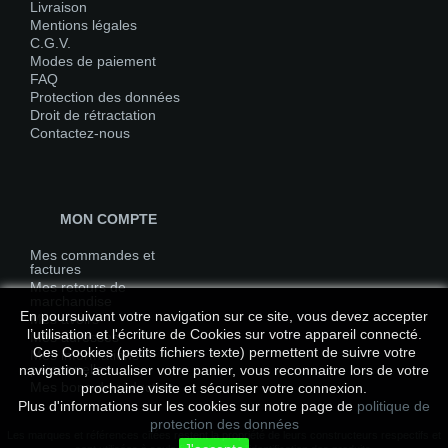
Livraison
Mentions légales
C.G.V.
Modes de paiement
FAQ
Protection des données
Droit de rétractation
Contactez-nous
MON COMPTE
Mes commandes et
factures
Mes retours de
marchandise
En poursuivant votre navigation sur ce site, vous devez accepter
Mes avoirs
l’utilisation et l'écriture de Cookies sur votre appareil connecté.
Mes adresses
Ces Cookies (petits fichiers texte) permettent de suivre votre
Mes informations
personnelles
navigation, actualiser votre panier, vous reconnaitre lors de votre
Mes bons de réduction
prochaine visite et sécuriser votre connexion.
Plus d'informations sur les cookies sur notre page de
politique de
protection des données
Les marques et références citées restent la propriété de leurs constructeurs respectifs et