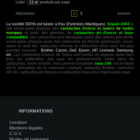
Lister :
produits par page
1
2
PRÉCÉDENT
SUIVANT
La société SEPIA est basée à Pau (Pyrénées Atlantiques).
Depuis 2004
le
site encre-sepia propose des
cartouches d'encre et toners de toutes
marques
et aussi des gammes de
cartouches jet d'encre et laser
compatibles
, ces cartouches sont fabriquées selon des critères très stricts,
encre-sepia propose aussi des cartouches jet d'encre génériques. encre-
sepia ce sont des cartouches d'encre et cartouches toner pour les plus
grandes marques :
Brother, Canon, Dell, Epson, HP, Lexmark, Samsung,
etc
. Les cartouches d’encre de Sepia sont livrées en express aussi bien
pour les particuliers que pour les professionnels. Notre stock de
cartouches, encre et toner, nous permet d’expédier
sous 24h
. encre-sepia
est le spécialiste de la cartouche Lexmark, cartouche Brother, cartouche
HP, etc. cartouches jet d'encre et cartouches toner pour imprimantes laser.
INFORMATIONS
Livraison
Mentions légales
C.G.V.
Modes de paiement