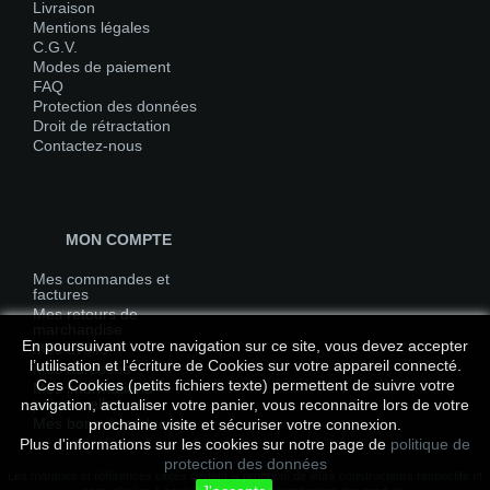
Livraison
Mentions légales
C.G.V.
Modes de paiement
FAQ
Protection des données
Droit de rétractation
Contactez-nous
MON COMPTE
Mes commandes et
factures
Mes retours de
marchandise
En poursuivant votre navigation sur ce site, vous devez accepter
Mes avoirs
l’utilisation et l'écriture de Cookies sur votre appareil connecté.
Mes adresses
Ces Cookies (petits fichiers texte) permettent de suivre votre
Mes informations
personnelles
navigation, actualiser votre panier, vous reconnaitre lors de votre
Mes bons de réduction
prochaine visite et sécuriser votre connexion.
Plus d'informations sur les cookies sur notre page de
politique de
protection des données
Les marques et références citées restent la propriété de leurs constructeurs respectifs et