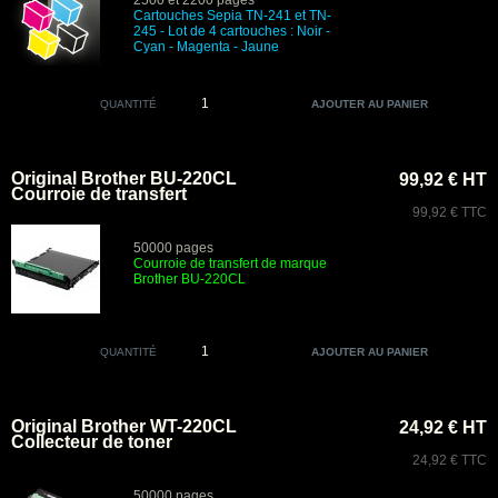
2500 et 2200 pages
Cartouches Sepia
TN-241 et TN-
245 -
Lot de 4 cartouches : Noir -
Cyan - Magenta - Jaune
QUANTITÉ
Original Brother BU-220CL
99,92 € HT
Courroie de transfert
99,92 € TTC
50000 pages
Courroie de transfert de marque
Brother BU
-220CL
QUANTITÉ
Original Brother WT-220CL
24,92 € HT
Collecteur de toner
24,92 € TTC
50000 pages