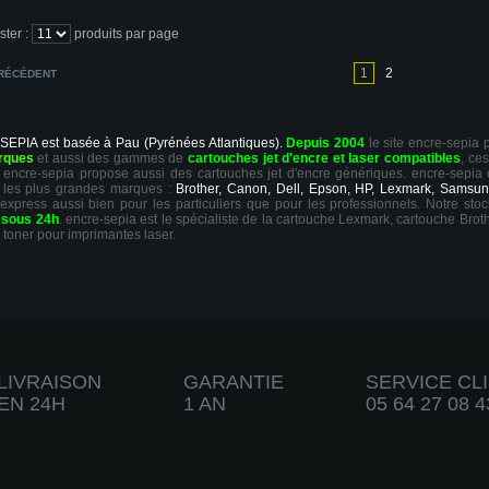
ster :
produits par page
1
2
RÉCÉDENT
 SEPIA est basée à Pau (Pyrénées Atlantiques).
Depuis 2004
le site encre-sepia
rques
et aussi des gammes de
cartouches jet d'encre et laser compatibles
, ce
ts, encre-sepia propose aussi des cartouches jet d'encre génériques. encre-sepia
 les plus grandes marques :
Brother, Canon, Dell, Epson, HP, Lexmark, Samsun
 express aussi bien pour les particuliers que pour les professionnels. Notre sto
r
sous 24h
. encre-sepia est le spécialiste de la cartouche Lexmark, cartouche Broth
 toner pour imprimantes laser.
LIVRAISON
GARANTIE
SERVICE CL
EN 24H
1 AN
05 64 27 08 4