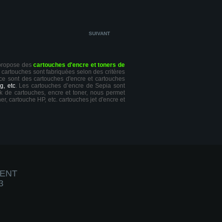
SUIVANT
 propose des
cartouches d'encre et toners de
s cartouches sont fabriquées selon des critères
 ce sont des cartouches d'encre et cartouches
g, etc
. Les cartouches d’encre de Sepia sont
ck de cartouches, encre et toner, nous permet
er, cartouche HP, etc. cartouches jet d'encre et
IENT
3