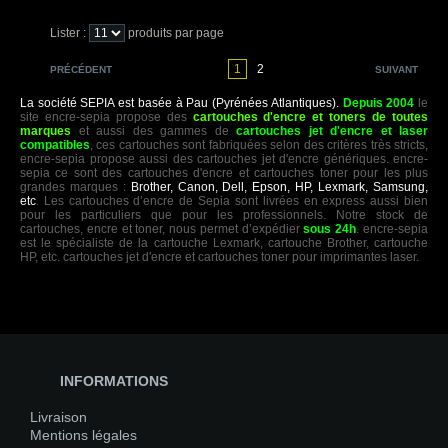
Lister :
produits par page
1
2
PRÉCÉDENT
SUIVANT
La société SEPIA est basée à Pau (Pyrénées Atlantiques).
Depuis 2004
le
site encre-sepia propose des
cartouches d'encre et toners de toutes
marques
et aussi des gammes de
cartouches jet d'encre et laser
compatibles
, ces cartouches sont fabriquées selon des critères très stricts,
encre-sepia propose aussi des cartouches jet d'encre génériques. encre-
sepia ce sont des cartouches d'encre et cartouches toner pour les plus
grandes marques :
Brother, Canon, Dell, Epson, HP, Lexmark, Samsung,
etc
. Les cartouches d’encre de Sepia sont livrées en express aussi bien
pour les particuliers que pour les professionnels. Notre stock de
cartouches, encre et toner, nous permet d’expédier
sous 24h
. encre-sepia
est le spécialiste de la cartouche Lexmark, cartouche Brother, cartouche
HP, etc. cartouches jet d'encre et cartouches toner pour imprimantes laser.
INFORMATIONS
Livraison
Mentions légales