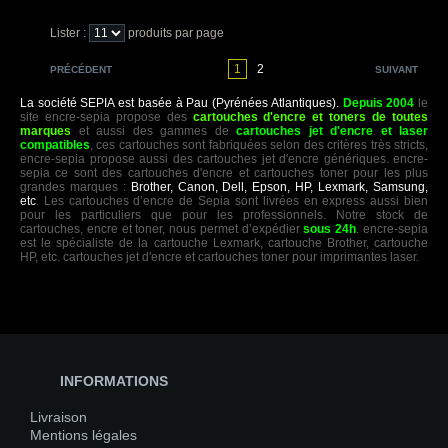
Lister :
produits par page
1
2
PRÉCÉDENT
SUIVANT
La société SEPIA est basée à Pau (Pyrénées Atlantiques).
Depuis 2004
le
site encre-sepia propose des
cartouches d'encre et toners de toutes
marques
et aussi des gammes de
cartouches jet d'encre et laser
compatibles
, ces cartouches sont fabriquées selon des critères très stricts,
encre-sepia propose aussi des cartouches jet d'encre génériques. encre-
sepia ce sont des cartouches d'encre et cartouches toner pour les plus
grandes marques :
Brother, Canon, Dell, Epson, HP, Lexmark, Samsung,
etc
. Les cartouches d’encre de Sepia sont livrées en express aussi bien
pour les particuliers que pour les professionnels. Notre stock de
cartouches, encre et toner, nous permet d’expédier
sous 24h
. encre-sepia
est le spécialiste de la cartouche Lexmark, cartouche Brother, cartouche
HP, etc. cartouches jet d'encre et cartouches toner pour imprimantes laser.
INFORMATIONS
Livraison
Mentions légales