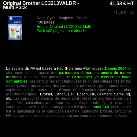
Original Brother LC3213VALDR -
41,58 € HT
Multi Pack
41,58 € TTC
Noir - Cyan - Magenta - Jaune
400 pages
Brother Original LC3213XL Multi
Pack 400 pages par cartouche
La société SEPIA est basée à Pau (Pyrénées Atlantiques).
Depuis 2004
le
site encre-sepia propose des
cartouches d'encre et toners de toutes
marques
et aussi des gammes de
cartouches jet d'encre et laser
compatibles
, ces cartouches sont fabriquées selon des critères très stricts,
encre-sepia propose aussi des cartouches jet d'encre génériques. encre-
sepia ce sont des cartouches d'encre et cartouches toner pour les plus
grandes marques :
Brother, Canon, Dell, Epson, HP, Lexmark, Samsung,
etc
. Les cartouches d’encre de Sepia sont livrées en express aussi bien
pour les particuliers que pour les professionnels. Notre stock de
cartouches, encre et toner, nous permet d’expédier
sous 24h
. encre-sepia
est le spécialiste de la cartouche Lexmark, cartouche Brother, cartouche
HP, etc. cartouches jet d'encre et cartouches toner pour imprimantes laser.