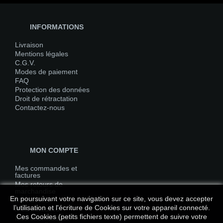
INFORMATIONS
Livraison
Mentions légales
C.G.V.
Modes de paiement
FAQ
Protection des données
Droit de rétractation
Contactez-nous
MON COMPTE
Mes commandes et
factures
Mes retours de
marchandise
En poursuivant votre navigation sur ce site, vous devez accepter
Mes avoirs
l’utilisation et l'écriture de Cookies sur votre appareil connecté.
Mes adresses
Ces Cookies (petits fichiers texte) permettent de suivre votre
Mes informations