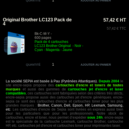
QUANTITÉ
Original Brother LC123 Pack de
57,42 € HT
4
57,42 € TTC
Bk-C-M-Y -
600 pages
Pack de 4 cartouches
LC123
Brother Original
- Noir
-
Cyan - Magenta - Jaune
QUANTITÉ
La société SEPIA est basée à Pau (Pyrénées Atlantiques).
Depuis 2004
le
site encre-sepia propose des
cartouches d'encre et toners de toutes
marques
et aussi des gammes de
cartouches jet d'encre et laser
compatibles
, ces cartouches sont fabriquées selon des critères très stricts,
encre-sepia propose aussi des cartouches jet d'encre génériques. encre-
sepia ce sont des cartouches d'encre et cartouches toner pour les plus
grandes marques :
Brother, Canon, Dell, Epson, HP, Lexmark, Samsung,
etc
. Les cartouches d’encre de Sepia sont livrées en express aussi bien
pour les particuliers que pour les professionnels. Notre stock de
cartouches, encre et toner, nous permet d’expédier
sous 24h
. encre-sepia
est le spécialiste de la cartouche Lexmark, cartouche Brother, cartouche
HP, etc. cartouches jet d'encre et cartouches toner pour imprimantes laser.