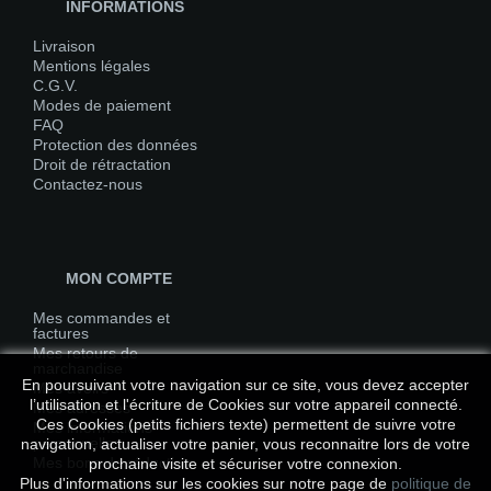
INFORMATIONS
Livraison
Mentions légales
C.G.V.
Modes de paiement
FAQ
Protection des données
Droit de rétractation
Contactez-nous
MON COMPTE
Mes commandes et
factures
Mes retours de
marchandise
En poursuivant votre navigation sur ce site, vous devez accepter
Mes avoirs
l’utilisation et l'écriture de Cookies sur votre appareil connecté.
Mes adresses
Ces Cookies (petits fichiers texte) permettent de suivre votre
Mes informations
personnelles
navigation, actualiser votre panier, vous reconnaitre lors de votre
Mes bons de réduction
prochaine visite et sécuriser votre connexion.
Plus d'informations sur les cookies sur notre page de
politique de