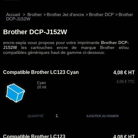
Accueil
>
Brother
>
Brother Jet d'encre
>
Brother DCP
>
Brother
DCP-J152W
Brother DCP-J152W
encre-sepia vous propose pour votre imprimante
Brother DCP-
J152W
les cartouches encre de marque Brother et/ou
compatibles génériques haut de gamme ci-dessous:
Compatible Brother LC123 Cyan
4,08 € HT
4,08 € TTC
Cyan
10 ml
QUANTITÉ
Compatible Brother LC123
4,08 € HT