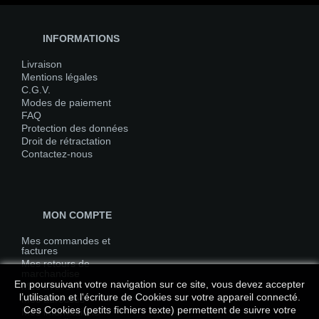
INFORMATIONS
Livraison
Mentions légales
C.G.V.
Modes de paiement
FAQ
Protection des données
Droit de rétractation
Contactez-nous
MON COMPTE
Mes commandes et
factures
Mes retours de
marchandise
En poursuivant votre navigation sur ce site, vous devez accepter
Mes avoirs
l’utilisation et l'écriture de Cookies sur votre appareil connecté.
Mes adresses
Ces Cookies (petits fichiers texte) permettent de suivre votre
Mes informations