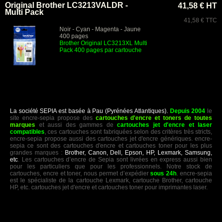
Original Brother LC3213VALDR -
41,58 € HT
Multi Pack
41,58 € TTC
Noir - Cyan - Magenta - Jaune
400 pages
Brother Original LC3213XL Multi
Pack 400 pages par cartouche
La société SEPIA est basée à Pau (Pyrénées Atlantiques).
Depuis 2004
le
site encre-sepia propose des
cartouches d'encre et toners de toutes
marques
et aussi des gammes de
cartouches jet d'encre et laser
compatibles
, ces cartouches sont fabriquées selon des critères très stricts,
encre-sepia propose aussi des cartouches jet d'encre génériques. encre-
sepia ce sont des cartouches d'encre et cartouches toner pour les plus
grandes marques :
Brother, Canon, Dell, Epson, HP, Lexmark, Samsung,
etc
. Les cartouches d’encre de Sepia sont livrées en express aussi bien
pour les particuliers que pour les professionnels. Notre stock de
cartouches, encre et toner, nous permet d’expédier
sous 24h
. encre-sepia
est le spécialiste de la cartouche Lexmark, cartouche Brother, cartouche
HP, etc. cartouches jet d'encre et cartouches toner pour imprimantes laser.