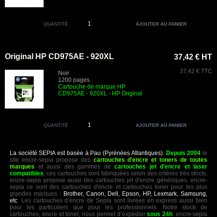
QUANTITÉ
Original HP CD975AE - 920XL
37,42 € HT
37,42 € TTC
Noir
1200 pages
Cartouche de marque HP
CD975AE - 920XL - HP Original
QUANTITÉ
La société SEPIA est basée à Pau (Pyrénées Atlantiques).
Depuis 2004
le
site encre-sepia propose des
cartouches d'encre et toners de toutes
marques
et aussi des gammes de
cartouches jet d'encre et laser
compatibles
, ces cartouches sont fabriquées selon des critères très stricts,
encre-sepia propose aussi des cartouches jet d'encre génériques. encre-
sepia ce sont des cartouches d'encre et cartouches toner pour les plus
grandes marques :
Brother, Canon, Dell, Epson, HP, Lexmark, Samsung,
etc
. Les cartouches d’encre de Sepia sont livrées en express aussi bien
pour les particuliers que pour les professionnels. Notre stock de
cartouches, encre et toner, nous permet d’expédier
sous 24h
. encre-sepia