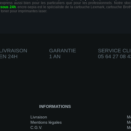
 express aussi bien pour les particuliers que pour les professionnels. Notre sto
r
sous 24h
. encre-sepia est le spécialiste de la cartouche Lexmark, cartouche Broth
 toner pour imprimantes laser.
LIVRAISON
GARANTIE
SERVICE CL
EN 24H
1 AN
05 64 27 08 4
INFORMATIONS
Livraison
M
Mentions légales
Me
C.G.V.
Me