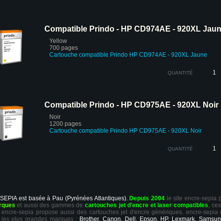
Compatible Prindo - HP CD974AE - 920XL Jau
Yellow
700 pages
Cartouche compatible Prindo HP CD974AE - 920XL Jaune
QUANTITÉ
Compatible Prindo - HP CD975AE - 920XL Noir
Noir
1200 pages
Cartouche compatible Prindo HP CD975AE - 920XL Noir
QUANTITÉ
 SEPIA est basée à Pau (Pyrénées Atlantiques).
Depuis 2004
le site encre-sepia
rques
et aussi des gammes de
cartouches jet d'encre et laser compatibles
, ce
ts, encre-sepia propose aussi des cartouches jet d'encre génériques. encre-sepia
 les plus grandes marques :
Brother, Canon, Dell, Epson, HP, Lexmark, Samsun