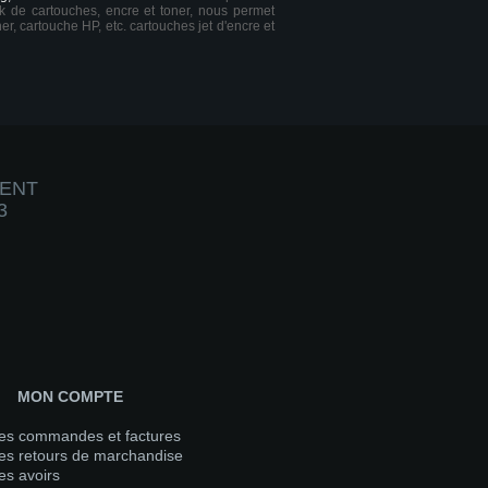
ck de cartouches, encre et toner, nous permet
er, cartouche HP, etc. cartouches jet d'encre et
IENT
3
MON COMPTE
es commandes et factures
s retours de marchandise
s avoirs