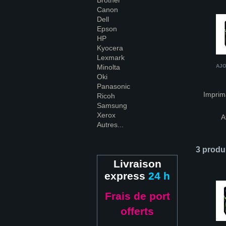
Brother
Canon
Dell
Epson
HP
Kyocera
Lexmark
Minolta
AJO
Oki
Panasonic
Imprim
Ricoh
Samsung
Xerox
A
Autres...
3 produ
Livraison
express
24 h
Frais de port
offerts