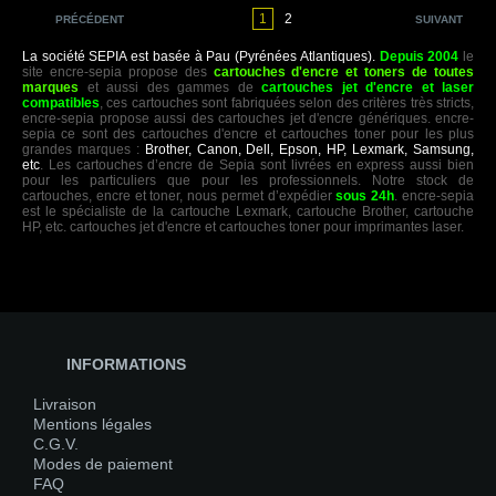
1
2
PRÉCÉDENT
SUIVANT
La société SEPIA est basée à Pau (Pyrénées Atlantiques).
Depuis 2004
le
site encre-sepia propose des
cartouches d'encre et toners de toutes
marques
et aussi des gammes de
cartouches jet d'encre et laser
compatibles
, ces cartouches sont fabriquées selon des critères très stricts,
encre-sepia propose aussi des cartouches jet d'encre génériques. encre-
sepia ce sont des cartouches d'encre et cartouches toner pour les plus
grandes marques :
Brother, Canon, Dell, Epson, HP, Lexmark, Samsung,
etc
. Les cartouches d’encre de Sepia sont livrées en express aussi bien
pour les particuliers que pour les professionnels. Notre stock de
cartouches, encre et toner, nous permet d’expédier
sous 24h
. encre-sepia
est le spécialiste de la cartouche Lexmark, cartouche Brother, cartouche
HP, etc. cartouches jet d'encre et cartouches toner pour imprimantes laser.
INFORMATIONS
Livraison
Mentions légales
C.G.V.
Modes de paiement
FAQ