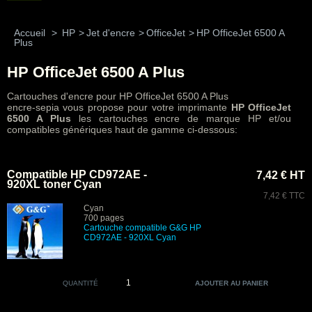
Accueil
>
HP
>
Jet d'encre
>
OfficeJet
>
HP OfficeJet 6500 A
Plus
HP OfficeJet 6500 A Plus
Cartouches d'encre pour HP OfficeJet 6500 A Plus
encre-sepia vous propose pour votre imprimante
HP OfficeJet
6500 A Plus
les cartouches encre de marque HP et/ou
compatibles génériques haut de gamme ci-dessous:
Compatible HP CD972AE -
7,42 € HT
920XL toner Cyan
7,42 € TTC
Cyan
700 pages
Cartouche compatible G&G HP
CD972AE - 920XL Cyan
QUANTITÉ