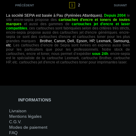
1
2
PRÉCÉDENT
SUIVANT
La société SEPIA est basée à Pau (Pyrénées Atlantiques).
Depuis 2004
le
site encre-sepia propose des
cartouches d'encre et toners de toutes
marques
et aussi des gammes de
cartouches jet d'encre et laser
compatibles
, ces cartouches sont fabriquées selon des critères très stricts,
encre-sepia propose aussi des cartouches jet d'encre génériques. encre-
sepia ce sont des cartouches d'encre et cartouches toner pour les plus
grandes marques :
Brother, Canon, Dell, Epson, HP, Lexmark, Samsung,
etc
. Les cartouches d’encre de Sepia sont livrées en express aussi bien
pour les particuliers que pour les professionnels. Notre stock de
cartouches, encre et toner, nous permet d’expédier
sous 24h
. encre-sepia
est le spécialiste de la cartouche Lexmark, cartouche Brother, cartouche
HP, etc. cartouches jet d'encre et cartouches toner pour imprimantes laser.
INFORMATIONS
Livraison
Mentions légales
C.G.V.
Modes de paiement
FAQ