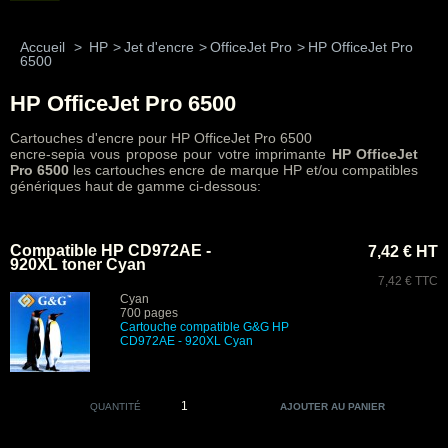
Accueil
>
HP
>
Jet d'encre
>
OfficeJet Pro
>
HP OfficeJet Pro
6500
HP OfficeJet Pro 6500
Cartouches d'encre pour HP OfficeJet Pro 6500
encre-sepia vous propose pour votre imprimante
HP OfficeJet
Pro 6500
les cartouches encre de marque HP et/ou compatibles
génériques haut de gamme ci-dessous:
Compatible HP CD972AE -
7,42 € HT
920XL toner Cyan
7,42 € TTC
Cyan
700 pages
Cartouche compatible G&G HP
CD972AE - 920XL Cyan
QUANTITÉ