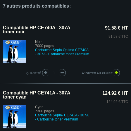
7 autres produits compatibles :
Compatible HP CE740A - 307A
91,58 € HT
toner noir
91,58 € TTC
Noir
7000 pages
Cartouche Sepia Optima CE740A
- 307A - Cartouche toner Premium
QUANTITÉ
Compatible HP CE741A - 307A
124,92 € HT
toner cyan
124,92 € TTC
Cyan
7300 pages
Cartouche Sepia- CE741A - 307A
- Cartouche toner Premium