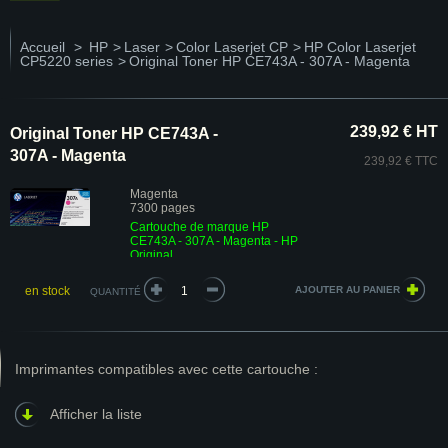
Accueil
>
HP
>
Laser
>
Color Laserjet CP
>
HP Color Laserjet
CP5220 series
>
Original Toner HP CE743A - 307A - Magenta
239,92 € HT
Original Toner HP CE743A -
307A - Magenta
239,92 € TTC
Magenta
7300 pages
Cartouche de marque HP
CE743A - 307A - Magenta - HP
Original
en stock
QUANTITÉ
Imprimantes compatibles avec cette cartouche :
Afficher la liste