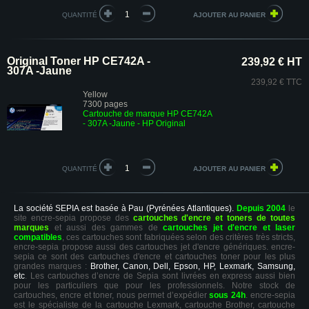
QUANTITÉ
Original Toner HP CE742A -
239,92 € HT
307A -Jaune
239,92 € TTC
Yellow
7300 pages
Cartouche de marque HP CE742A
- 307A -Jaune - HP Original
QUANTITÉ
La société SEPIA est basée à Pau (Pyrénées Atlantiques).
Depuis 2004
le
site encre-sepia propose des
cartouches d'encre et toners de toutes
marques
et aussi des gammes de
cartouches jet d'encre et laser
compatibles
, ces cartouches sont fabriquées selon des critères très stricts,
encre-sepia propose aussi des cartouches jet d'encre génériques. encre-
sepia ce sont des cartouches d'encre et cartouches toner pour les plus
grandes marques :
Brother, Canon, Dell, Epson, HP, Lexmark, Samsung,
etc
. Les cartouches d’encre de Sepia sont livrées en express aussi bien
pour les particuliers que pour les professionnels. Notre stock de
cartouches, encre et toner, nous permet d’expédier
sous 24h
. encre-sepia
est le spécialiste de la cartouche Lexmark, cartouche Brother, cartouche