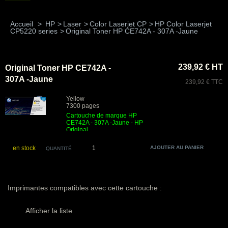
Accueil
>
HP
>
Laser
>
Color Laserjet CP
>
HP Color Laserjet
CP5220 series
>
Original Toner HP CE742A - 307A -Jaune
239,92 € HT
Original Toner HP CE742A -
307A -Jaune
239,92 € TTC
Yellow
7300 pages
Cartouche de marque HP
CE742A - 307A -Jaune - HP
Original
en stock
QUANTITÉ
Imprimantes compatibles avec cette cartouche :
Afficher la liste