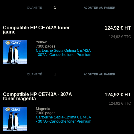
QUANTITÉ
Compatible HP CE742A toner
124,92 € HT
jaune
124,92 € TTC
Yellow
7300 pages
Cartouche Sepia Optima CE742A
- 307A - Cartouche toner Premium
QUANTITÉ
Compatible HP CE743A - 307A
124,92 € HT
toner magenta
124,92 € TTC
Magenta
7300 pages
Cartouche Sepia-Optima CE743A
- 307A - Cartouche toner Premium