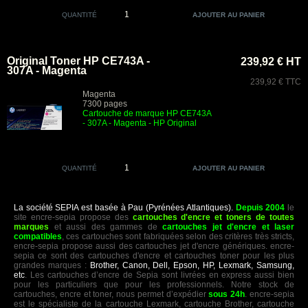
QUANTITÉ
Original Toner HP CE743A -
239,92 € HT
307A - Magenta
239,92 € TTC
Magenta
7300 pages
Cartouche de marque HP CE743A
- 307A - Magenta - HP Original
QUANTITÉ
La société SEPIA est basée à Pau (Pyrénées Atlantiques).
Depuis 2004
le
site encre-sepia propose des
cartouches d'encre et toners de toutes
marques
et aussi des gammes de
cartouches jet d'encre et laser
compatibles
, ces cartouches sont fabriquées selon des critères très stricts,
encre-sepia propose aussi des cartouches jet d'encre génériques. encre-
sepia ce sont des cartouches d'encre et cartouches toner pour les plus
grandes marques :
Brother, Canon, Dell, Epson, HP, Lexmark, Samsung,
etc
. Les cartouches d’encre de Sepia sont livrées en express aussi bien
pour les particuliers que pour les professionnels. Notre stock de
cartouches, encre et toner, nous permet d’expédier
sous 24h
. encre-sepia
est le spécialiste de la cartouche Lexmark, cartouche Brother, cartouche