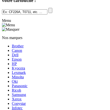
votre cartouche :
Menu
Nos marques
Brother
Canon
Dell
Epson
HP
Kyocera
Lexmark
Minolta
Oki
Panasonic
Ricoh
Samsung
Xerox
Copystar
Infotec