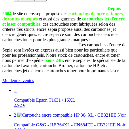
La société SEPIA est basée à Pau (Pyrénées Atlantiques).
Depuis
2004
le site encre-sepia propose des
cartouches d'encre et toners
de toutes marques
et aussi des gammes de
cartouches jet d'encre
et laser compatibles
, ces cartouches sont fabriquées selon des
critères très stricts, encre-sepia propose aussi des cartouches jet
d'encre génériques. encre-sepia ce sont des cartouches d'encre et
cartouches toner pour les plus grandes marques :
Brother, Canon,
Dell, Epson, HP, Lexmark, Samsung, etc
. Les cartouches d’encre de
Sepia sont livrées en express aussi bien pour les particuliers que
pour les professionnels. Notre stock de cartouches, encre et toner,
nous permet d’expédier
sous 24h
. encre-sepia est le spécialiste de la
cartouche Lexmark, cartouche Brother, cartouche HP, etc.
cartouches jet d'encre et cartouches toner pour imprimantes laser.
Meilleures ventes
1
Compatible Epson T1631 / 16XL
2,92 €
2
Compatible G&G - HP 364XL - CN684EE - CB321EE Noir