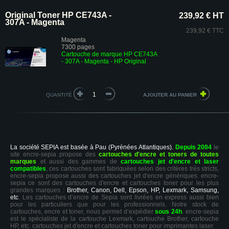
Original Toner HP CE743A -
239,92 € HT
307A - Magenta
239,92 € TTC
Magenta
7300 pages
Cartouche de marque HP CE743A
- 307A - Magenta - HP Original
QUANTITÉ
La société SEPIA est basée à Pau (Pyrénées Atlantiques).
Depuis 2004
le
site encre-sepia propose des
cartouches d'encre et toners de toutes
marques
et aussi des gammes de
cartouches jet d'encre et laser
compatibles
, ces cartouches sont fabriquées selon des critères très stricts,
encre-sepia propose aussi des cartouches jet d'encre génériques. encre-
sepia ce sont des cartouches d'encre et cartouches toner pour les plus
grandes marques :
Brother, Canon, Dell, Epson, HP, Lexmark, Samsung,
etc
. Les cartouches d’encre de Sepia sont livrées en express aussi bien
pour les particuliers que pour les professionnels. Notre stock de
cartouches, encre et toner, nous permet d’expédier
sous 24h
. encre-sepia
est le spécialiste de la cartouche Lexmark, cartouche Brother, cartouche
HP, etc. cartouches jet d'encre et cartouches toner pour imprimantes laser.