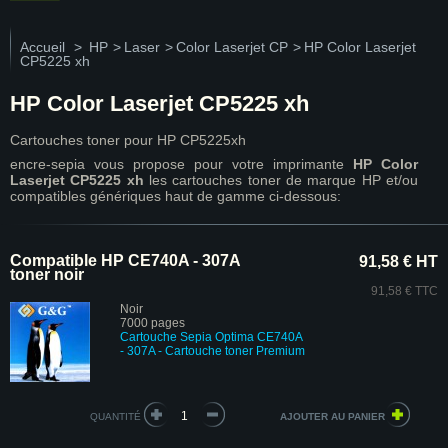
Accueil
>
HP
>
Laser
>
Color Laserjet CP
>
HP Color Laserjet
CP5225 xh
HP Color Laserjet CP5225 xh
Cartouches toner pour HP CP5225xh
encre-sepia vous propose pour votre imprimante
HP Color
Laserjet CP5225 xh
les cartouches toner de marque HP et/ou
compatibles génériques haut de gamme ci-dessous:
Compatible HP CE740A - 307A
91,58 € HT
toner noir
91,58 € TTC
Noir
7000 pages
Cartouche Sepia Optima CE740A
- 307A - Cartouche toner Premium
QUANTITÉ