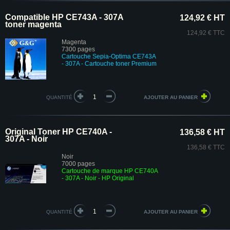
Compatible HP CE743A - 307A
124,92 € HT
toner magenta
124,92 € TTC
Magenta
7300 pages
Cartouche Sepia-Optima CE743A
- 307A - Cartouche toner Premium
QUANTITÉ
Original Toner HP CE740A -
136,58 € HT
307A - Noir
136,58 € TTC
Noir
7000 pages
Cartouche de marque HP CE740A
- 307A - Noir - HP Original
QUANTITÉ