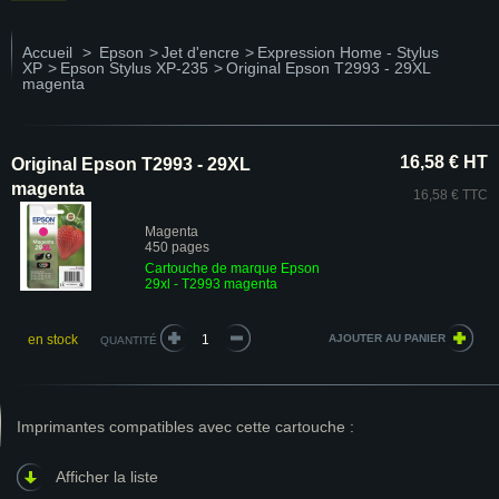
Accueil
>
Epson
>
Jet d'encre
>
Expression Home - Stylus
XP
>
Epson Stylus XP-235
>
Original Epson T2993 - 29XL
magenta
16,58 € HT
Original Epson T2993 - 29XL
magenta
16,58 € TTC
Magenta
450 pages
Cartouche de marque Epson
29xl - T2993 magenta
en stock
QUANTITÉ
Imprimantes compatibles avec cette cartouche :
Afficher la liste