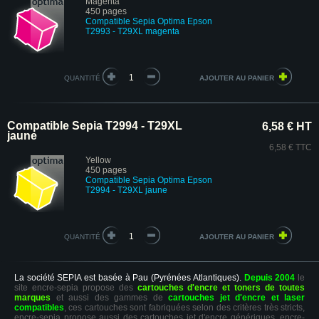
Magenta
450 pages
Compatible Sepia Optima Epson
T2993 - T29XL magenta
QUANTITÉ
Compatible Sepia T2994 - T29XL
6,58 € HT
jaune
6,58 € TTC
Yellow
450 pages
Compatible Sepia Optima Epson
T2994 - T29XL jaune
QUANTITÉ
La société SEPIA est basée à Pau (Pyrénées Atlantiques).
Depuis 2004
le
site encre-sepia propose des
cartouches d'encre et toners de toutes
marques
et aussi des gammes de
cartouches jet d'encre et laser
compatibles
, ces cartouches sont fabriquées selon des critères très stricts,
encre-sepia propose aussi des cartouches jet d'encre génériques. encre-