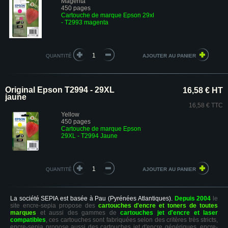
Magenta
450 pages
Cartouche de marque Epson 29xl
- T2993 magenta
QUANTITÉ
Original Epson T2994 - 29XL
16,58 € HT
jaune
16,58 € TTC
Yellow
450 pages
Cartouche de marque Epson
29XL - T2994 Jaune
QUANTITÉ
La société SEPIA est basée à Pau (Pyrénées Atlantiques).
Depuis 2004
le
site encre-sepia propose des
cartouches d'encre et toners de toutes
marques
et aussi des gammes de
cartouches jet d'encre et laser
compatibles
, ces cartouches sont fabriquées selon des critères très stricts,
encre-sepia propose aussi des cartouches jet d'encre génériques. encre-