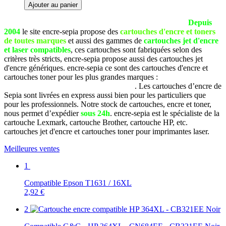
La société SEPIA est basée à Pau (Pyrénées Atlantiques).
Depuis
2004
le site encre-sepia propose des
cartouches d'encre et toners
de toutes marques
et aussi des gammes de
cartouches jet d'encre
et laser compatibles
, ces cartouches sont fabriquées selon des
critères très stricts, encre-sepia propose aussi des cartouches jet
d'encre génériques. encre-sepia ce sont des cartouches d'encre et
cartouches toner pour les plus grandes marques :
Brother, Canon,
Dell, Epson, HP, Lexmark, Samsung, etc
. Les cartouches d’encre de
Sepia sont livrées en express aussi bien pour les particuliers que
pour les professionnels. Notre stock de cartouches, encre et toner,
nous permet d’expédier
sous 24h
. encre-sepia est le spécialiste de la
cartouche Lexmark, cartouche Brother, cartouche HP, etc.
cartouches jet d'encre et cartouches toner pour imprimantes laser.
Meilleures ventes
1
Compatible Epson T1631 / 16XL
2,92 €
2