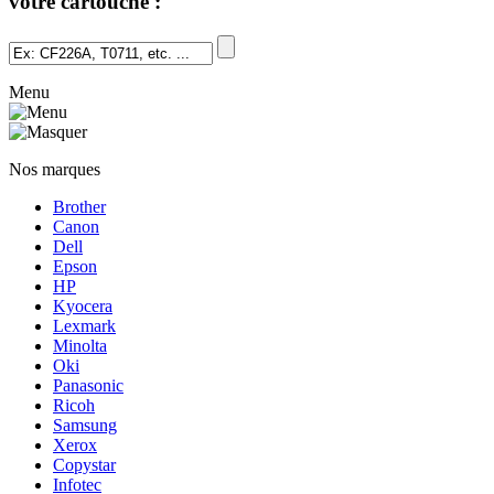
votre cartouche :
Menu
Nos marques
Brother
Canon
Dell
Epson
HP
Kyocera
Lexmark
Minolta
Oki
Panasonic
Ricoh
Samsung
Xerox
Copystar
Infotec