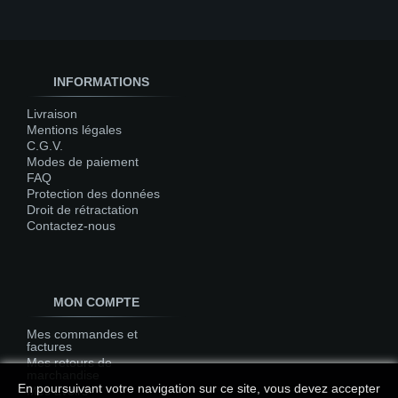
INFORMATIONS
Livraison
Mentions légales
C.G.V.
Modes de paiement
FAQ
Protection des données
Droit de rétractation
Contactez-nous
MON COMPTE
Mes commandes et
factures
Mes retours de
marchandise
En poursuivant votre navigation sur ce site, vous devez accepter
Mes avoirs