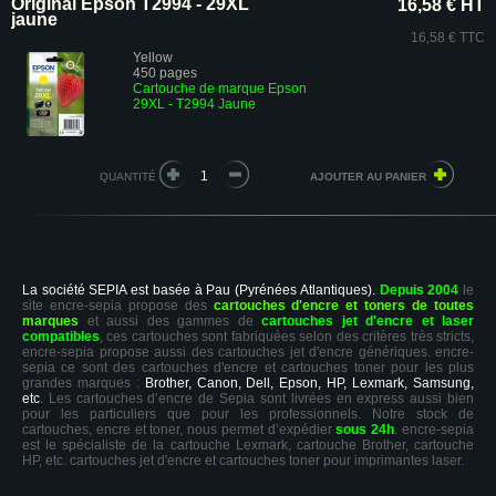
Original Epson T2994 - 29XL
16,58 € HT
jaune
16,58 € TTC
Yellow
450 pages
Cartouche de marque Epson
29XL - T2994 Jaune
QUANTITÉ
La société SEPIA est basée à Pau (Pyrénées Atlantiques).
Depuis 2004
le
site encre-sepia propose des
cartouches d'encre et toners de toutes
marques
et aussi des gammes de
cartouches jet d'encre et laser
compatibles
, ces cartouches sont fabriquées selon des critères très stricts,
encre-sepia propose aussi des cartouches jet d'encre génériques. encre-
sepia ce sont des cartouches d'encre et cartouches toner pour les plus
grandes marques :
Brother, Canon, Dell, Epson, HP, Lexmark, Samsung,
etc
. Les cartouches d’encre de Sepia sont livrées en express aussi bien
pour les particuliers que pour les professionnels. Notre stock de
cartouches, encre et toner, nous permet d’expédier
sous 24h
. encre-sepia
est le spécialiste de la cartouche Lexmark, cartouche Brother, cartouche
HP, etc. cartouches jet d'encre et cartouches toner pour imprimantes laser.