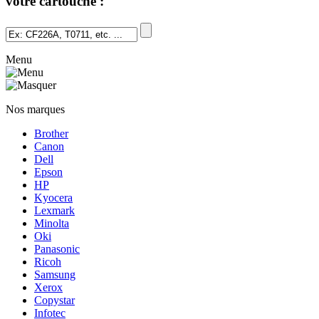
votre cartouche :
Menu
Nos marques
Brother
Canon
Dell
Epson
HP
Kyocera
Lexmark
Minolta
Oki
Panasonic
Ricoh
Samsung
Xerox
Copystar
Infotec