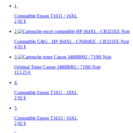
1
Compatible Epson T1631 / 16XL
2,92 €
2
Compatible G&G - HP 364XL - CN684EE - CB321EE Noir
4,92 €
3
Original Toner Canon 3480B002 / 719H Noir
113,25 €
4
Compatible Epson T1811 - 18XL
2,92 €
5
Compatible Epson T1633 / 16XL
2,92 €