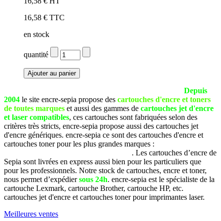
16,58 € HT
16,58 € TTC
en stock
quantité
La société SEPIA est basée à Pau (Pyrénées Atlantiques).
Depuis
2004
le site encre-sepia propose des
cartouches d'encre et toners
de toutes marques
et aussi des gammes de
cartouches jet d'encre
et laser compatibles
, ces cartouches sont fabriquées selon des
critères très stricts, encre-sepia propose aussi des cartouches jet
d'encre génériques. encre-sepia ce sont des cartouches d'encre et
cartouches toner pour les plus grandes marques :
Brother, Canon,
Dell, Epson, HP, Lexmark, Samsung, etc
. Les cartouches d’encre de
Sepia sont livrées en express aussi bien pour les particuliers que
pour les professionnels. Notre stock de cartouches, encre et toner,
nous permet d’expédier
sous 24h
. encre-sepia est le spécialiste de la
cartouche Lexmark, cartouche Brother, cartouche HP, etc.
cartouches jet d'encre et cartouches toner pour imprimantes laser.
Meilleures ventes