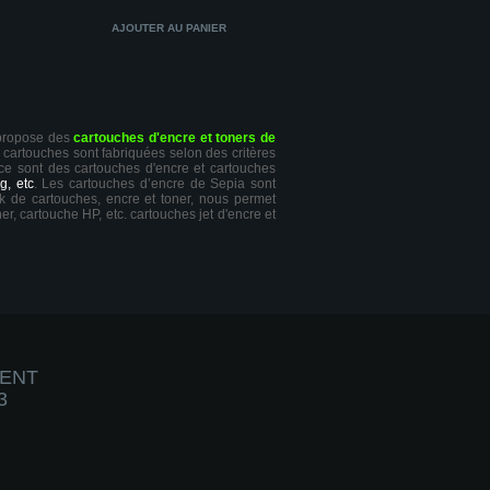
 propose des
cartouches d'encre et toners de
s cartouches sont fabriquées selon des critères
 ce sont des cartouches d'encre et cartouches
g, etc
. Les cartouches d’encre de Sepia sont
ck de cartouches, encre et toner, nous permet
er, cartouche HP, etc. cartouches jet d'encre et
IENT
3