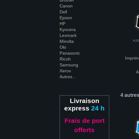
Brother
Canon
Dell
Epson
HP
Kyocera
Lexmark
Minolta
AJO
Oki
Panasonic
Imprim
Ricoh
Samsung
Xerox
A
Autres...
4 autre
Livraison
express
24 h
Frais de port
offerts