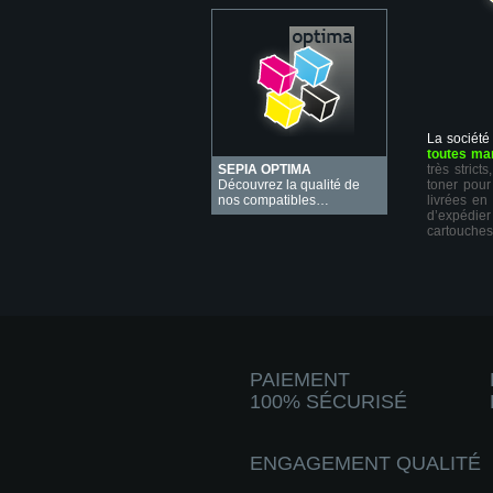
La société
toutes ma
SEPIA OPTIMA
très stric
Découvrez la qualité de
toner pour
nos compatibles…
livrées en
d’expédie
cartouches
PAIEMENT
100% SÉCURISÉ
ENGAGEMENT QUALITÉ