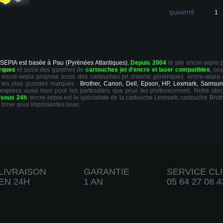
QUANTITÉ
 SEPIA est basée à Pau (Pyrénées Atlantiques).
Depuis 2004
le site encre-sepia
rques
et aussi des gammes de
cartouches jet d'encre et laser compatibles
, ce
ts, encre-sepia propose aussi des cartouches jet d'encre génériques. encre-sepia
 les plus grandes marques :
Brother, Canon, Dell, Epson, HP, Lexmark, Samsun
 express aussi bien pour les particuliers que pour les professionnels. Notre sto
r
sous 24h
. encre-sepia est le spécialiste de la cartouche Lexmark, cartouche Broth
 toner pour imprimantes laser.
LIVRAISON
GARANTIE
SERVICE CL
EN 24H
1 AN
05 64 27 08 4