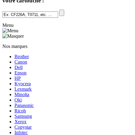
votre cartouche :
Menu
Nos marques
Brother
Canon
Dell
Epson
HP
Kyocera
Lexmark
Minolta
Oki
Panasonic
Ricoh
Samsung
Xerox
Copystar
Infotec