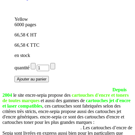
Yellow
6000 pages
66,58 € HT
66,58 € TTC
en stock
quantité
La société SEPIA est basée à Pau (Pyrénées Atlantiques).
Depuis
2004
le site encre-sepia propose des
cartouches d'encre et toners
de toutes marques
et aussi des gammes de
cartouches jet d'encre
et laser compatibles
, ces cartouches sont fabriquées selon des
critères très stricts, encre-sepia propose aussi des cartouches jet
d'encre génériques. encre-sepia ce sont des cartouches d'encre et
cartouches toner pour les plus grandes marques :
Brother, Canon,
Dell, Epson, HP, Lexmark, Samsung, etc
. Les cartouches d’encre de
Sepia sont livrées en express aussi bien pour les particuliers que