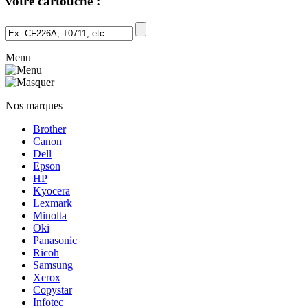
votre cartouche :
Menu
Nos marques
Brother
Canon
Dell
Epson
HP
Kyocera
Lexmark
Minolta
Oki
Panasonic
Ricoh
Samsung
Xerox
Copystar
Infotec