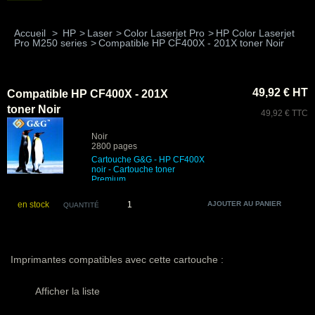
Accueil
>
HP
>
Laser
>
Color Laserjet Pro
>
HP Color Laserjet
Pro M250 series
>
Compatible HP CF400X - 201X toner Noir
49,92 € HT
Compatible HP CF400X - 201X
toner Noir
49,92 € TTC
Noir
2800 pages
Cartouche G&G - HP CF400X
noir
- Cartouche toner
Premium
en stock
QUANTITÉ
Imprimantes compatibles avec cette cartouche :
Afficher la liste