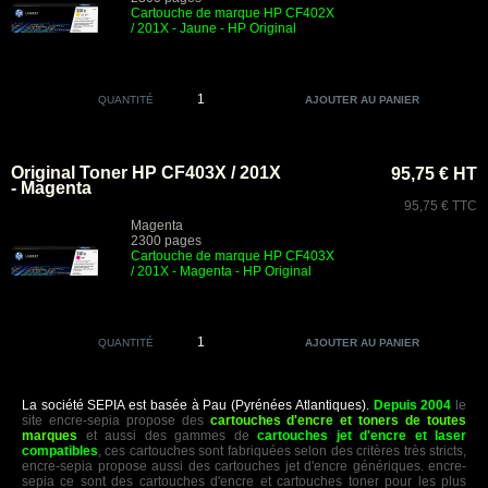
Cartouche de marque HP CF402X
/ 201X - Jaune - HP Original
QUANTITÉ
Original Toner HP CF403X / 201X
95,75 € HT
- Magenta
95,75 € TTC
Magenta
2300 pages
Cartouche de marque HP CF403X
/ 201X - Magenta - HP Original
QUANTITÉ
La société SEPIA est basée à Pau (Pyrénées Atlantiques).
Depuis 2004
le
site encre-sepia propose des
cartouches d'encre et toners de toutes
marques
et aussi des gammes de
cartouches jet d'encre et laser
compatibles
, ces cartouches sont fabriquées selon des critères très stricts,
encre-sepia propose aussi des cartouches jet d'encre génériques. encre-
sepia ce sont des cartouches d'encre et cartouches toner pour les plus