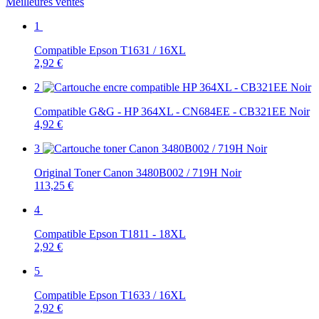
Meilleures ventes
1
Compatible Epson T1631 / 16XL
2,92 €
2
Compatible G&G - HP 364XL - CN684EE - CB321EE Noir
4,92 €
3
Original Toner Canon 3480B002 / 719H Noir
113,25 €
4
Compatible Epson T1811 - 18XL
2,92 €
5
Compatible Epson T1633 / 16XL
2,92 €