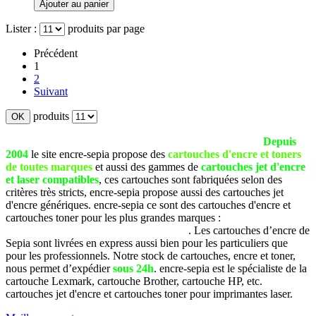
Lister :
produits par page
Précédent
1
2
Suivant
produits
La société SEPIA est basée à Pau (Pyrénées Atlantiques).
Depuis
2004
le site encre-sepia propose des
cartouches d'encre et toners
de toutes marques
et aussi des gammes de
cartouches jet d'encre
et laser compatibles
, ces cartouches sont fabriquées selon des
critères très stricts, encre-sepia propose aussi des cartouches jet
d'encre génériques. encre-sepia ce sont des cartouches d'encre et
cartouches toner pour les plus grandes marques :
Brother, Canon,
Dell, Epson, HP, Lexmark, Samsung, etc
. Les cartouches d’encre de
Sepia sont livrées en express aussi bien pour les particuliers que
pour les professionnels. Notre stock de cartouches, encre et toner,
nous permet d’expédier
sous 24h
. encre-sepia est le spécialiste de la
cartouche Lexmark, cartouche Brother, cartouche HP, etc.
cartouches jet d'encre et cartouches toner pour imprimantes laser.