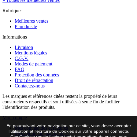
» Toutes les meilleures ventes
Rubriques
Meilleures ventes
Plan du site
Informations
Livraison
Mentions légales
C.G.V.
Modes de paiement
FAQ
Protection des données
Droit de rétractation
Contactez-nous
Les marques et références citées restent la propriété de leurs
constructeurs respectifs et sont utilisées à seule fin de faciliter
l'identification des produits.
Mon compte
En poursuivant votre navigation sur ce site, vous devez accepter
Mes commandes et factures
l’utilisation et l'écriture de Cookies sur votre appareil connecté.
Mes retours de marchandise
Ces Cookies (petits fichiers texte) permettent de suivre votre