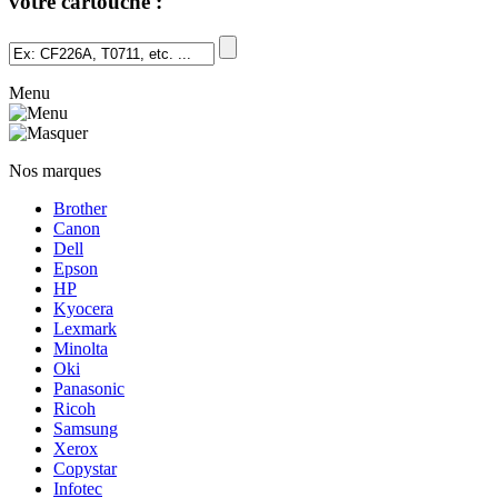
votre cartouche :
Menu
Nos marques
Brother
Canon
Dell
Epson
HP
Kyocera
Lexmark
Minolta
Oki
Panasonic
Ricoh
Samsung
Xerox
Copystar
Infotec