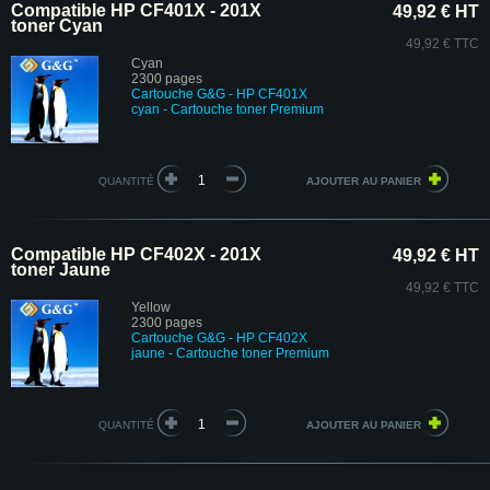
Compatible HP CF401X - 201X
49,92 € HT
toner Cyan
49,92 € TTC
Cyan
2300 pages
Cartouche G&G - HP CF401X
cyan - Cartouche toner Premium
QUANTITÉ
Compatible HP CF402X - 201X
49,92 € HT
toner Jaune
49,92 € TTC
Yellow
2300 pages
Cartouche G&G - HP CF402X
jaune
- Cartouche toner Premium
QUANTITÉ