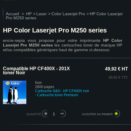
Accueil
>
HP
>
Laser
>
Color Laserjet Pro
>
HP Color Laserjet
Pro M250 series
HP Color Laserjet Pro M250 series
encre-sepia vous propose pour votre imprimante
HP Color
Laserjet Pro M250 series
les cartouches toner de marque HP
et/ou compatibles génériques haut de gamme ci-dessous:
Compatible HP CF400X - 201X
49,92 € HT
toner Noir
49,92 € TTC
Noir
2800 pages
Cartouche G&G - HP CF400X noir
- Cartouche toner Premium
QUANTITÉ