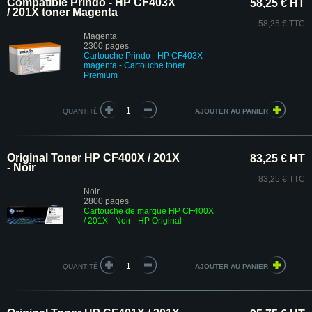
Compatible Prindo - HP CF403X
58,25 € HT
/ 201X toner Magenta
58,25 € TTC
Magenta
2300 pages
Cartouche Prindo - HP CF403X
magenta
- Cartouche toner
Premium
QUANTITÉ
Original Toner HP CF400X / 201X
83,25 € HT
- Noir
83,25 € TTC
Noir
2800 pages
Cartouche de marque HP CF400X
/ 201X - Noir - HP Original
QUANTITÉ