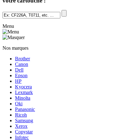
votre cartouche :
Menu
Nos marques
Brother
Canon
Dell
Epson
HP
Kyocera
Lexmark
Minolta
Oki
Panasonic
Ricoh
Samsung
Xerox
Copystar
Infotec