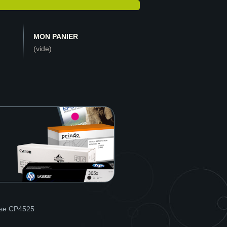
MON PANIER
(vide)
rise CP4525