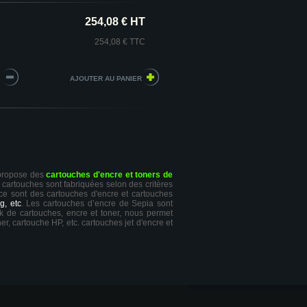
254,08 € HT
254,08 € TTC
l
 propose des
cartouches d'encre et toners de
s cartouches sont fabriquées selon des critères
 ce sont des cartouches d'encre et cartouches
g, etc
. Les cartouches d’encre de Sepia sont
ck de cartouches, encre et toner, nous permet
er, cartouche HP, etc. cartouches jet d'encre et