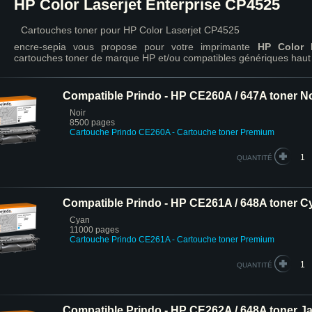
HP Color Laserjet Enterprise CP4525
Cartouches toner pour HP Color Laserjet CP4525
encre-sepia vous propose pour votre imprimante
HP Color L
cartouches toner de marque HP et/ou compatibles génériques hau
Compatible Prindo - HP CE260A / 647A toner No
Noir
8500 pages
Cartouche Prindo CE260A - Cartouche toner Premium
QUANTITÉ
Compatible Prindo - HP CE261A / 648A toner C
Cyan
11000 pages
Cartouche Prindo CE261A
- Cartouche toner Premium
QUANTITÉ
Compatible Prindo - HP CE262A / 648A toner J