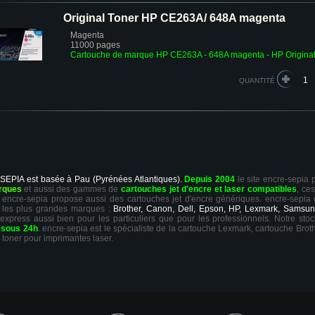
Original Toner HP CE263A/ 648A magenta
Magenta
11000 pages
Cartouche de marque HP CE263A - 648A magenta - HP Origina
QUANTITÉ
 SEPIA est basée à Pau (Pyrénées Atlantiques).
Depuis 2004
le site encre-sepia
rques
et aussi des gammes de
cartouches jet d'encre et laser compatibles
, ce
ts, encre-sepia propose aussi des cartouches jet d'encre génériques. encre-sepia
 les plus grandes marques :
Brother, Canon, Dell, Epson, HP, Lexmark, Samsun
 express aussi bien pour les particuliers que pour les professionnels. Notre sto
r
sous 24h
. encre-sepia est le spécialiste de la cartouche Lexmark, cartouche Broth
 toner pour imprimantes laser.