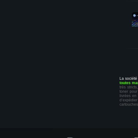
La société
toutes ma
très stric
toner pour
livrées en
d’expédie
cartouches