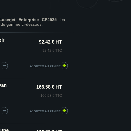
aserjet Enterprise CP4525
les
t de gamme ci-dessous:
ir
92,42 € HT
92,42 € TTC
yan
166,58 € HT
166,58 € TTC
aune