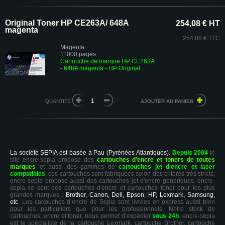
Original Toner HP CE263A/ 648A
254,08 € HT
magenta
254,08 € TTC
Magenta
11000 pages
Cartouche de marque HP CE263A
- 648A magenta - HP Original
QUANTITÉ
La société SEPIA est basée à Pau (Pyrénées Atlantiques).
Depuis 2004
le
site encre-sepia propose des
cartouches d'encre et toners de toutes
marques
et aussi des gammes de
cartouches jet d'encre et laser
compatibles
, ces cartouches sont fabriquées selon des critères très stricts,
encre-sepia propose aussi des cartouches jet d'encre génériques. encre-
sepia ce sont des cartouches d'encre et cartouches toner pour les plus
grandes marques :
Brother, Canon, Dell, Epson, HP, Lexmark, Samsung,
etc
. Les cartouches d’encre de Sepia sont livrées en express aussi bien
pour les particuliers que pour les professionnels. Notre stock de
cartouches, encre et toner, nous permet d’expédier
sous 24h
. encre-sepia
est le spécialiste de la cartouche Lexmark, cartouche Brother, cartouche