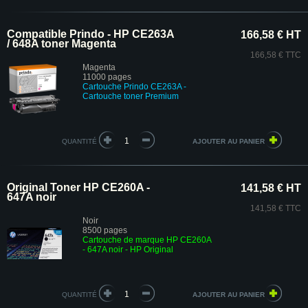
Compatible Prindo - HP CE263A
166,58 € HT
/ 648A toner Magenta
166,58 € TTC
Magenta
11000 pages
Cartouche Prindo CE263A
-
Cartouche toner Premium
QUANTITÉ
Original Toner HP CE260A -
141,58 € HT
647A noir
141,58 € TTC
Noir
8500 pages
Cartouche de marque HP CE260A
- 647A noir - HP Original
QUANTITÉ