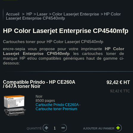
Accueil
>
HP
>
Laser
>
Color Laserjet Enterprise
>
HP Color
Laserjet Enterprise CP4540mfp
HP Color Laserjet Enterprise CP4540mfp
Cartouches toner pour HP Color Laserjet CP4540mfp
encre-sepia vous propose pour votre imprimante
HP Color
Laserjet Enterprise CP4540mfp
les cartouches toner de
marque HP et/ou compatibles génériques haut de gamme ci-
dessous:
Compatible Prindo - HP CE260A
92,42 € HT
/ 647A toner Noir
92,42 € TTC
Noir
8500 pages
Cartouche Prindo CE260A -
Cartouche toner Premium
QUANTITÉ