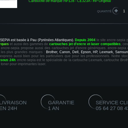
Cartouche de marque HP128 - CE323A - HP Original
QUANTITÉ
 SEPIA est basée à Pau (Pyrénées Atlantiques).
Depuis 2004
le site encre-sepia
rques
et aussi des gammes de
cartouches jet d'encre et laser compatibles
, ce
ts, encre-sepia propose aussi des cartouches jet d'encre génériques. encre-sepia
 les plus grandes marques :
Brother, Canon, Dell, Epson, HP, Lexmark, Samsun
 express aussi bien pour les particuliers que pour les professionnels. Notre sto
r
sous 24h
. encre-sepia est le spécialiste de la cartouche Lexmark, cartouche Broth
 toner pour imprimantes laser.
LIVRAISON
GARANTIE
SERVICE CL
EN 24H
1 AN
05 64 27 08 4