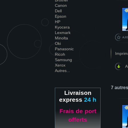
Brother
Canon
Dell
Epson
HP
Kyocera
Lexmark
Minolta
AJO
Oki
Panasonic
Imprim
Ricoh
Samsung
Xerox
A
Autres...
7 autre
Livraison
express
24 h
Frais de port
offerts