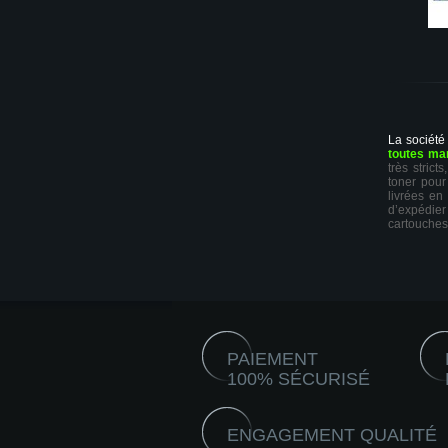
La société
toutes ma
très stric
toner pour
livrées en
d’expédie
cartouches
PAIEMENT
100% SÉCURISÉ
ENGAGEMENT QUALITÉ