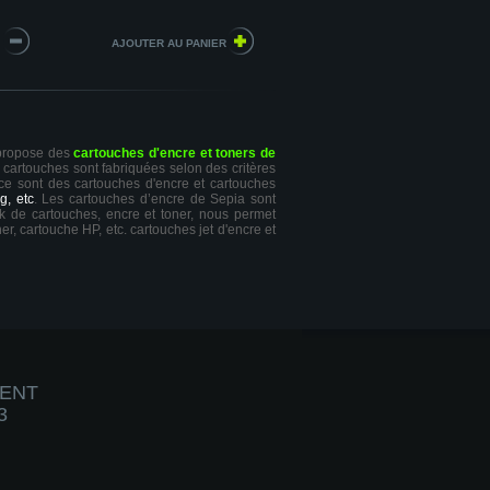
 propose des
cartouches d'encre et toners de
s cartouches sont fabriquées selon des critères
 ce sont des cartouches d'encre et cartouches
g, etc
. Les cartouches d’encre de Sepia sont
ck de cartouches, encre et toner, nous permet
er, cartouche HP, etc. cartouches jet d'encre et
IENT
3