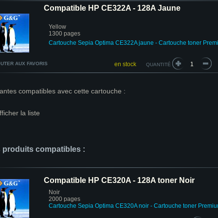
Compatible HP CE322A - 128A Jaune
Yellow
1300 pages
Cartouche Sepia Optima CE322A jaune
- Cartouche toner Prem
UTER AUX FAVORIS
en stock
QUANTITÉ
antes compatibles avec cette cartouche :
fficher la liste
s produits compatibles :
Compatible HP CE320A - 128A toner Noir
Noir
2000 pages
Cartouche Sepia Optima CE320A n
oir - Cartouche toner Premi