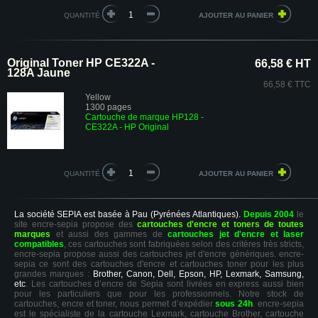
QUANTITÉ
Original Toner HP CE322A -
66,58 € HT
128A Jaune
66,58 € TTC
Yellow
1300 pages
Cartouche de marque HP128 -
CE322A - HP Original
QUANTITÉ
La société SEPIA est basée à Pau (Pyrénées Atlantiques).
Depuis 2004
le
site encre-sepia propose des
cartouches d'encre et toners de toutes
marques
et aussi des gammes de
cartouches jet d'encre et laser
compatibles
, ces cartouches sont fabriquées selon des critères très stricts,
encre-sepia propose aussi des cartouches jet d'encre génériques. encre-
sepia ce sont des cartouches d'encre et cartouches toner pour les plus
grandes marques :
Brother, Canon, Dell, Epson, HP, Lexmark, Samsung,
etc
. Les cartouches d’encre de Sepia sont livrées en express aussi bien
pour les particuliers que pour les professionnels. Notre stock de
cartouches, encre et toner, nous permet d’expédier
sous 24h
. encre-sepia
est le spécialiste de la cartouche Lexmark, cartouche Brother, cartouche