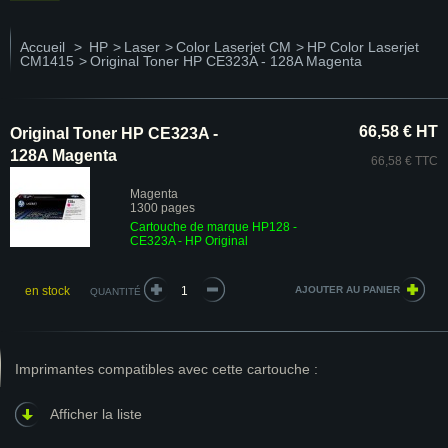
Accueil
>
HP
>
Laser
>
Color Laserjet CM
>
HP Color Laserjet
CM1415
>
Original Toner HP CE323A - 128A Magenta
66,58 € HT
Original Toner HP CE323A -
128A Magenta
66,58 € TTC
Magenta
1300 pages
Cartouche de marque HP128 -
CE323A - HP Original
en stock
QUANTITÉ
Imprimantes compatibles avec cette cartouche :
Afficher la liste