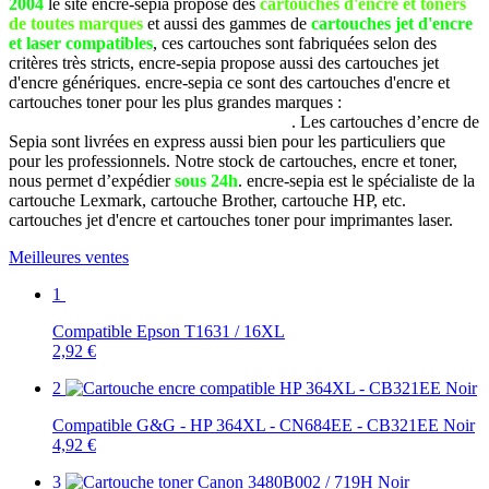
2004
le site encre-sepia propose des
cartouches d'encre et toners
de toutes marques
et aussi des gammes de
cartouches jet d'encre
et laser compatibles
, ces cartouches sont fabriquées selon des
critères très stricts, encre-sepia propose aussi des cartouches jet
d'encre génériques. encre-sepia ce sont des cartouches d'encre et
cartouches toner pour les plus grandes marques :
Brother, Canon,
Dell, Epson, HP, Lexmark, Samsung, etc
. Les cartouches d’encre de
Sepia sont livrées en express aussi bien pour les particuliers que
pour les professionnels. Notre stock de cartouches, encre et toner,
nous permet d’expédier
sous 24h
. encre-sepia est le spécialiste de la
cartouche Lexmark, cartouche Brother, cartouche HP, etc.
cartouches jet d'encre et cartouches toner pour imprimantes laser.
Meilleures ventes
1
Compatible Epson T1631 / 16XL
2,92 €
2
Compatible G&G - HP 364XL - CN684EE - CB321EE Noir
4,92 €
3