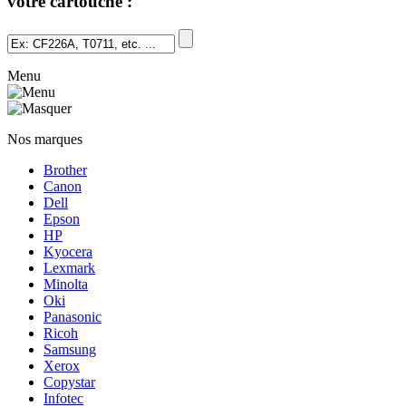
votre cartouche :
Menu
Nos marques
Brother
Canon
Dell
Epson
HP
Kyocera
Lexmark
Minolta
Oki
Panasonic
Ricoh
Samsung
Xerox
Copystar
Infotec